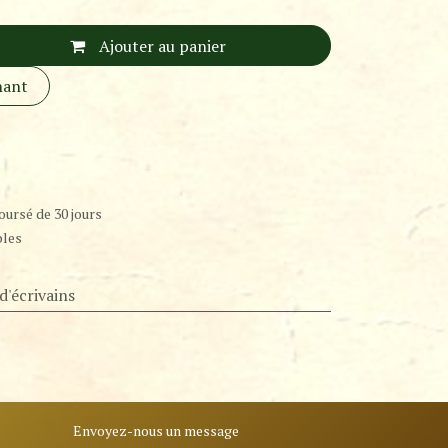
Ajouter au panier
nant
oursé de 30 jours
bles
d'écrivains
Envoyez-nous un message