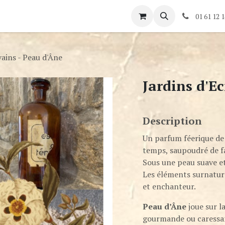
és
Rendez-vous
Contactez-nous
01 61 12 1
vains - Peau d'Âne
Jardins d'Ec
Description
Un parfum féerique de 
temps, saupoudré de f
Sous une peau suave et
Les éléments surnatu
et enchanteur.
Peau d’Âne
joue sur l
gourmande ou caressa