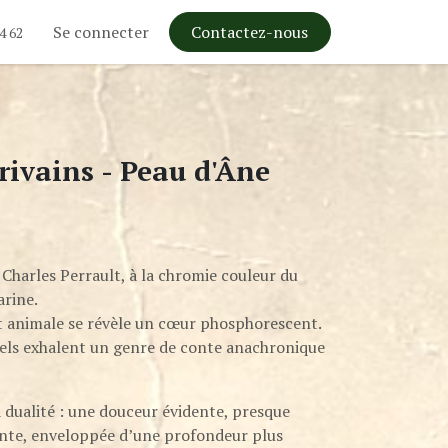
Se connecter
Contactez-nous
4 62
rivains - Peau d'Âne
Charles Perrault, à la chromie couleur du
arine.
 animale se révèle un cœur phosphorescent.
rels exhalent un genre de conte anachronique
a dualité : une douceur évidente, presque
nte, enveloppée d’une profondeur plus