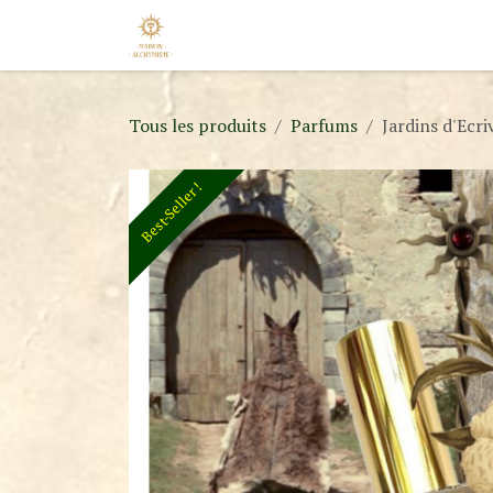
Se rendre au contenu
Accueil
Nos Marques
Nouveaut
Tous les produits
Parfums
Jardins d'Ecri
Best-Seller !