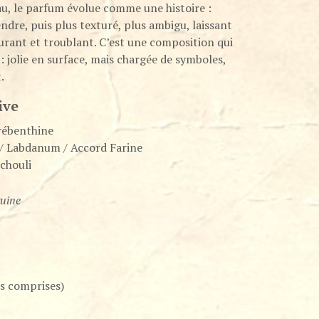
au, le parfum évolue comme une histoire :
ndre, puis plus texturé, plus ambigu, laissant
ssurant et troublant. C’est une composition qui
: jolie en surface, mais chargée de symboles,
.
ive
́rébenthine
 / Labdanum / Accord Farine
tchouli
guine
s comprises)