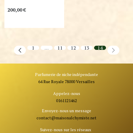
200,00
€
1
…
11
12
13
14
Parfumerie de niche indépendante
64 Rue Royale 78000 Versailles
Appelez-nous
0161121462
Envoyez-nous un message
contact@ma
isonalchymiste.net
Suivez-nous sur les réseaux