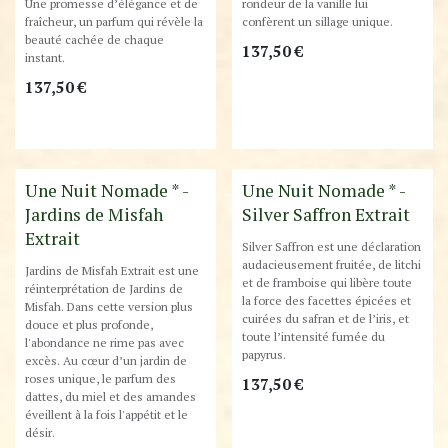
Une promesse d’élégance et de
rondeur de la vanille lui
fraîcheur, un parfum qui révèle la
confèrent un sillage unique.
beauté cachée de chaque
137,50
€
instant.
137,50
€
Une Nuit Nomade * -
Une Nuit Nomade * -
Jardins de Misfah
Silver Saffron Extrait
Extrait
Silver Saffron est une déclaration
audacieusement fruitée, de litchi
Jardins de Misfah Extrait est une
et de framboise qui libère toute
réinterprétation de Jardins de
la force des facettes épicées et
Misfah. Dans cette version plus
cuirées du safran et de l’iris, et
douce et plus profonde,
toute l’intensité fumée du
l'abondance ne rime pas avec
papyrus.
excès. Au cœur d’un jardin de
roses unique, le parfum des
137,50
€
dattes, du miel et des amandes
éveillent à la fois l'appétit et le
désir.