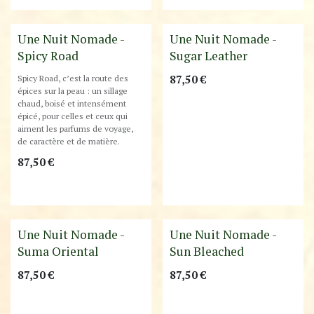
Nouveauté
Best-Seller !
Une Nuit Nomade -
Une Nuit Nomade -
Spicy Road
Sugar Leather
Spicy Road, c’est la route des
87,50
€
épices sur la peau : un sillage
chaud, boisé et intensément
épicé, pour celles et ceux qui
aiment les parfums de voyage,
de caractère et de matière.
87,50
€
Best-Seller !
Une Nuit Nomade -
Une Nuit Nomade -
Suma Oriental
Sun Bleached
87,50
€
87,50
€