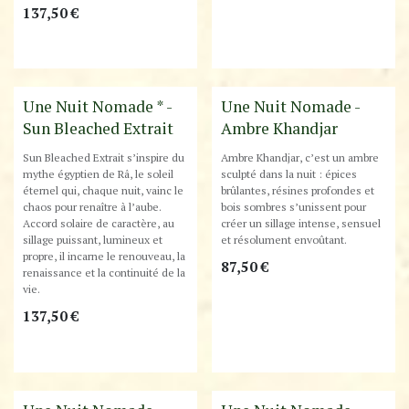
137,50
€
Nouveauté
Une Nuit Nomade * -
Une Nuit Nomade -
Sun Bleached Extrait
Ambre Khandjar
Sun Bleached Extrait s’inspire du
Ambre Khandjar, c’est un ambre
mythe égyptien de Râ, le soleil
sculpté dans la nuit : épices
éternel qui, chaque nuit, vainc le
brûlantes, résines profondes et
chaos pour renaître à l’aube.
bois sombres s’unissent pour
Accord solaire de caractère, au
créer un sillage intense, sensuel
sillage puissant, lumineux et
et résolument envoûtant.
propre, il incarne le renouveau, la
87,50
€
renaissance et la continuité de la
vie.
137,50
€