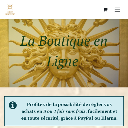
Se rendre au contenu
La Boutique en
Ligne ​
Profitez de la possibilité de régler vos
achats en
3 ou 4 fois sans frais
, facilement et
en toute sécurité, grâce à PayPal ou Klarna.