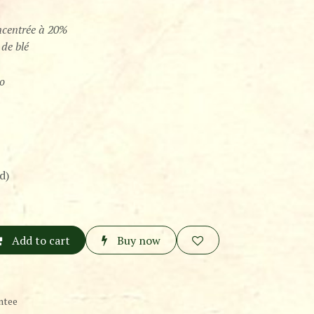
ncentrée à 20%
 de blé
lo
d)
Add to cart
Buy now
ntee