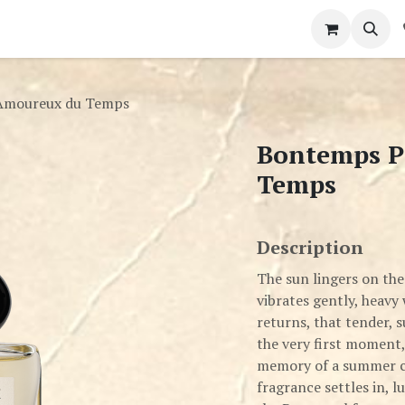
intment
Contact us
 Amoureux du Temps
Bontemps P
Temps
Description
The sun lingers on the 
vibrates gently, heav
returns, that tender,
the very first moment,
memory of a summer ch
fragrance settles in, 