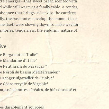
tte emerges—that sweet bread scented with
 while still warm at a family table. A tender,
iscence that brings us back to the carefree
nally, the base notes envelop the moment in a
 time itself were slowing down to make way for
emories, tenderness, the enduring nature of
.
ive
de Bergamote d’Italie*
de Mandarine d’Italie*
de Petit grain du Paraguay *
de Néroli du bassin Méditerranéen*
’Oranger Bigaradier de Tunisie*
de Cèdre recyclé de Virginie*
mposé de notes céréales, de blé concassé et
res durablement sourcées