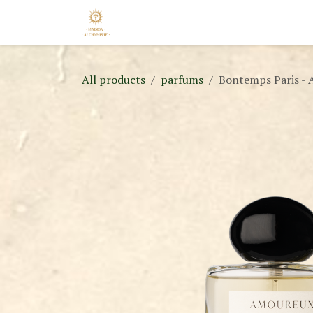
Skip to Content
Home
Shop
Nouveautés
Appo
All products
parfums
Bontemps Paris -