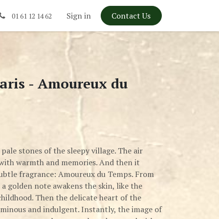
Sign in
Contact Us
01 61 12 14 62
aris - Amoureux du
pale stones of the sleepy village. The air
y with warmth and memories. And then it
 subtle fragrance: Amoureux du Temps. From
 a golden note awakens the skin, like the
ildhood. Then the delicate heart of the
luminous and indulgent. Instantly, the image of