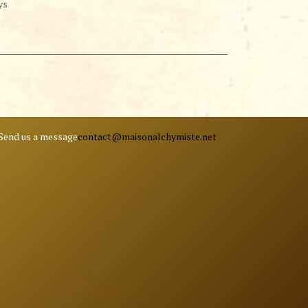
ys
Send us a message
contact@ma
isonalchymiste.net