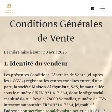
Skip to Content
Conditions Générales
de Vente
Dernière mise à jour : 30 avril 2026
1. Identité du vendeur
Les présentes Conditions Générales de Vente (ci-après
les « CGV ») régissent les ventes conclues entre, d'une
part, la société
Maison Alchymiste
, SAS, immatriculée
sous le numéro SIREN 921 417 564, dont le siège social
est situé 64 rue Royale, 78000 Versailles, numéro de TVA
intracommunautaire FR54 921417564, joignable à
l'adresse
contact@maisonalchymiste.net
et au 01 61 12