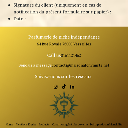
Signature du client (uniquement en cas de
notification du présent formulaire sur papier) :
Date :
Parfumerie de niche indépendante
64 Rue Royale 78000 Versailles
Call us
0161121462
Send us a message
contact@ma
isonalchymiste.net
Suivez-nous sur les réseaux
Home
Mentions légales
Products
Conditions générales de vente
Politique de confidentialité