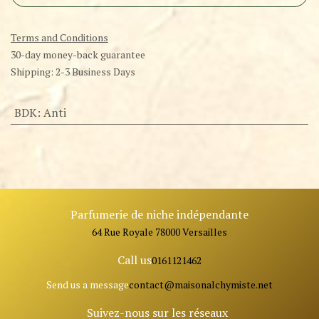
Terms and Conditions
30-day money-back guarantee
Shipping: 2-3 Business Days
BDK
:
Anti
Parfumerie de niche indépendante
64 Rue Royale 78000 Versailles
Call us
0161121462
Send us a message
contact@ma
isonalchymiste.net
Suivez-nous sur les réseaux