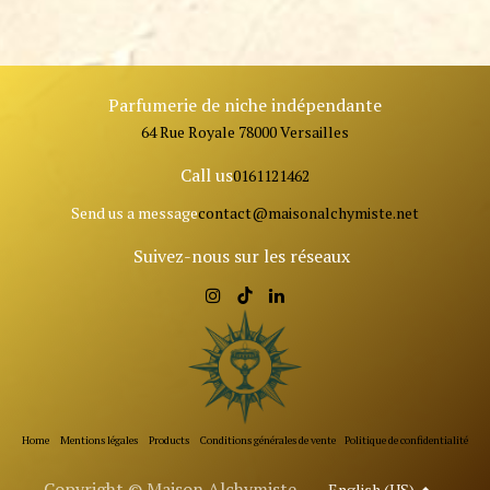
Parfumerie de niche indépendante
64 Rue Royale 78000 Versailles
Call us
0161121462
Send us a message
contact@ma
isonalchymiste.net
Suivez-nous sur les réseaux
Home
Mentions légales
Products
Conditions générales de vente
Politique de confidentialité
Copyright © Maison Alchymiste
English (US)