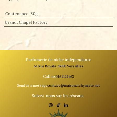
Contenance
:
30g
brand
:
Chapel Factory
Parfumerie de niche indépendante
64 Rue Royale 78000 Versailles
Call us
0161121462
Send us a message
contact@ma
isonalchymiste.net
Suivez-nous sur les réseaux