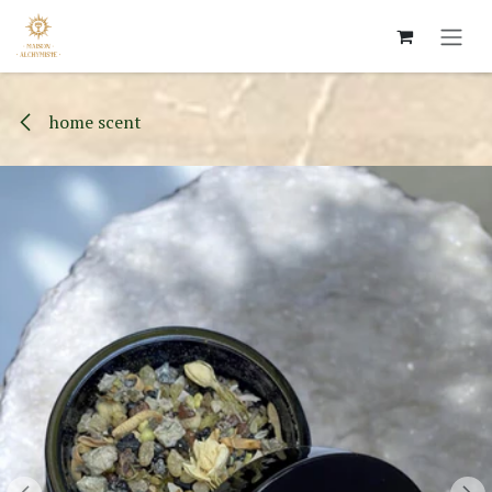
Skip to Content
home scent