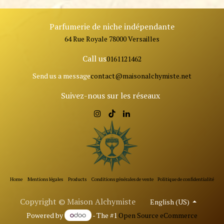
Parfumerie de niche indépendante
64 Rue Royale 78000 Versailles
Call us
0161121462
Send us a message
contact@ma
isonalchymiste.net
Suivez-nous sur les réseaux
Home
Mentions légales
Products
Conditions générales de vente
Politique de confidentialité
Copyright © Maison Alchymiste
English (US)
Powered by
- The #1
Open Source eCommerce