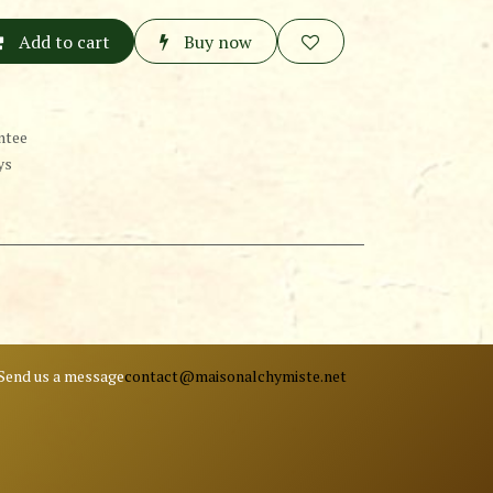
Add to cart
Buy now
ntee
ys
Send us a message
contact@ma
isonalchymiste.net