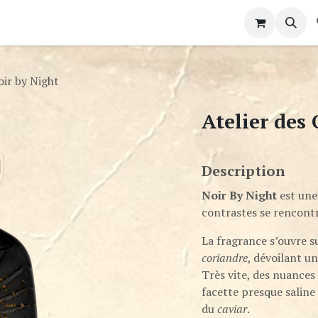
intment
Contact us
oir by Night
Atelier des 
Description
Noir By Night
est une
contrastes se rencont
La fragrance s’ouvre su
coriandre
, dévoilant un
Très vite, des nuance
facette presque saline
du
caviar
.