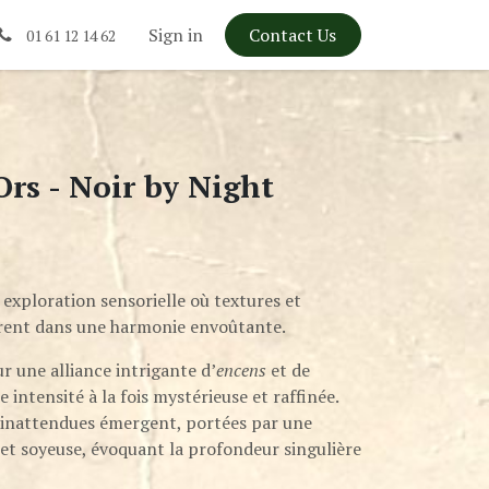
Sign in
Contact Us
01 61 12 14 62
Ors - Noir by Night
 exploration sensorielle où textures et
rent dans une harmonie envoûtante.
r une alliance intrigante d’
encens
et de
e intensité à la fois mystérieuse et raffinée.
s inattendues émergent, portées par une
 et soyeuse, évoquant la profondeur singulière