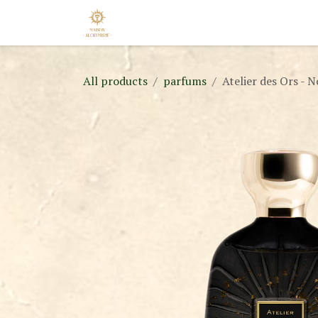
Skip to Content
Home
Shop
Nouveautés
Appo
All products
parfums
Atelier des Ors - N