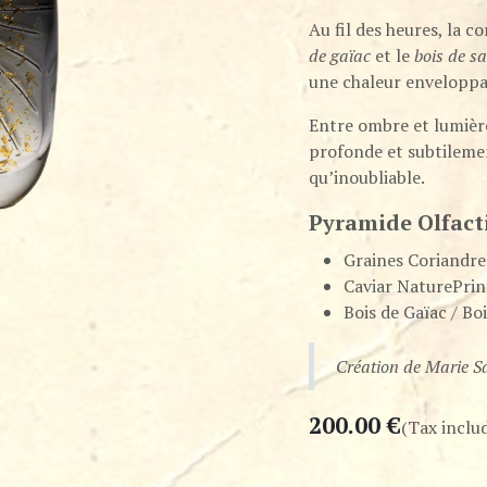
Au fil des heures, la c
de gaïac
et le
bois de s
une chaleur enveloppan
Entre ombre et lumièr
profonde et subtileme
qu’inoubliable.
Pyramide Olfact
Graines Coriandre
Caviar NaturePri
Bois de Gaïac / Bo
Création de Marie 
200.00
€
(Tax inclu