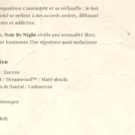
omposition s’assombrit et se réchauffe : le
bois
antal
se mêlent à des
accords ambrés
, diffusant
te et addictive.
e,
Noir By Night
révèle une sensualité libre,
nt lumineuse. Une signature aussi audacieuse
ive
 / Encens
nt / Dreamwood™ / Maté absolu
is de Santal / Cashmeran
Salamagne
ded)