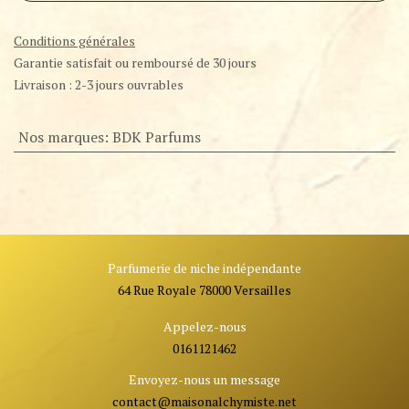
Conditions générales
Garantie satisfait ou remboursé de 30 jours
Livraison : 2-3 jours ouvrables
Nos marques
:
BDK Parfums
Parfumerie de niche indépendante
64 Rue Royale 78000 Versailles
Appelez-nous
0161121462
Envoyez-nous un message
contact@ma
isonalchymiste.net