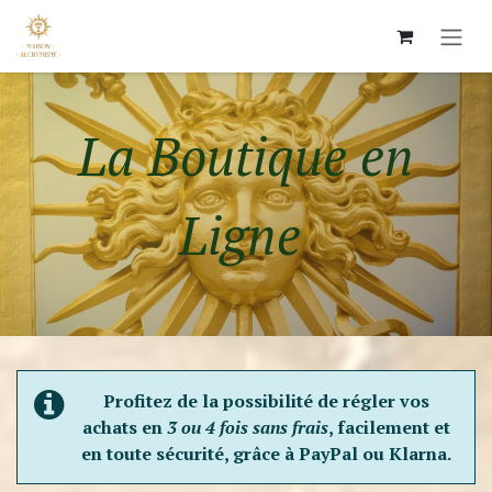
Se rendre au contenu
La Boutique en
Ligne ​
Profitez de la possibilité de régler vos
achats en
3 ou 4 fois sans frais
, facilement et
en toute sécurité, grâce à PayPal ou Klarna.