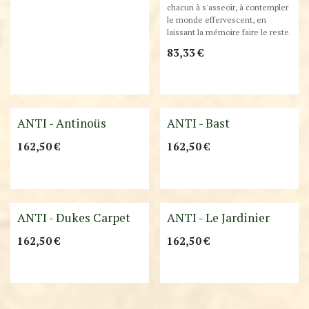
chacun à s'asseoir, à contempler
le monde effervescent, en
laissant la mémoire faire le reste.
83,33
€
Best-Seller !
ANTI - Antinoüs
ANTI - Bast
162,50
€
162,50
€
Best-Seller !
ANTI - Dukes Carpet
ANTI - Le Jardinier
162,50
€
162,50
€