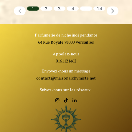
1
2
3
4
…
14
Parfumerie de niche indépendante
64 Rue Royale 78000 Versailles
Appelez-nous
0161121462
Envoyez-nous un message
contact@ma
isonalchymiste.net
Suivez-nous sur les réseaux