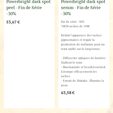
Powerbright dark spot
Powerbright dark spot
peel - Fin de Série
serum - Fin de Série
-30%
-30%
53,67
€
Fin de série -30%
76€30 au lieu de 109€
Réduit l'apparence des taches
pigmentaires et régule la
production de mélanine pour un
teint unifié sur le long terme.
- Diffuseurs optiques de lumière:
Unifient le teint
- Niacinamide et hexylrésorcinol:
Estompe efficacement les
taches
- Extrait de Shiitake: Illumine la
peau
63,58
€