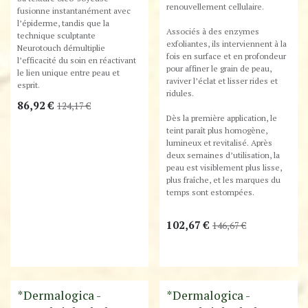
renouvellement cellulaire.
fusionne instantanément avec
l’épiderme, tandis que la
Associés à des enzymes
technique sculptante
exfoliantes, ils interviennent à la
Neurotouch démultiplie
fois en surface et en profondeur
l’efficacité du soin en réactivant
pour affiner le grain de peau,
le lien unique entre peau et
raviver l’éclat et lisser rides et
esprit.
ridules.
86,92
€
124,17
€
Dès la première application, le
teint paraît plus homogène,
lumineux et revitalisé. Après
deux semaines d’utilisation, la
peau est visiblement plus lisse,
plus fraîche, et les marques du
temps sont estompées.
102,67
€
146,67
€
Destockage
Destockage
*Dermalogica -
*Dermalogica -