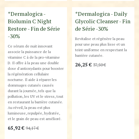
Destockage
Destockage
*Dermalogica -
*Dermalogica - Daily
Biolumin C Night
Glycolic Cleanser - Fin
Restore - Fin de Série
de Série -30%
-30%
Revitalise et régénère la peau
pour une peau plus lisse et un
Ce sérum de nuit innovant
teint uniforme en respectant la
associe la puissance de la
barrière cutanée.
vitamine C à de la pro-vitamine
D. Il offre à la peau une double
26,25
€
37,50
€
dose d'antioxydants pour booster
la régénération cellulaire
nocturne. Il aide à réparer les
dommages cutanés causés
durant la journée, tels que la
pollution, les UV et le stress, tout
en restaurant la barrière cutanée.
Au réveil, la peau est plus
lumineuse, repulpée, hydratée,
et le grain de peau est amélioré.
65,92
€
94,17
€