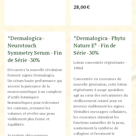
28,00
€
Destockage
Destockage
*Dermalogica -
*Dermalogica - Phyto
Neurotouch
Nature E² - Fin de
Symmetry Serum - Fin
Série -30%
de Série -30%
Lotion concentrée régénérante -
100ml
Découvrez la nouvelle révolution
fermeté signée Dermalogica.
Concentrée en exosomes de
Un sérum haute performance qui
nouvelle génération, cette lotion
associe la puissance de la
régénérante à usage quotidien
neurocosmétique à un complexe
agit au cœur des mécanismes du
d’actifs botaniques
vieillissement cutané pour en
biomimétiques pour redessiner
inverser visiblement les signes.
les contours, restaurer les
Véritables messagers cellulaires,
volumes et révéler une peau
les exosomes stimulent les
visiblement plus ferme et
fonctions naturelles de la peau,
équilibrée.
soutiennent la synthèse de
collagène et favorisent le
Sa texture oléo-soyeuse