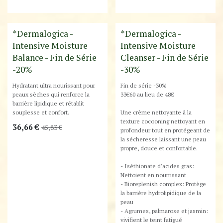
Destockage
Destockage
*Dermalogica -
*Dermalogica -
Intensive Moisture
Intensive Moisture
Balance - Fin de Série
Cleanser - Fin de Série
-20%
-30%
Hydratant ultra nourissant pour
Fin de série -30%
peaux sèches qui renforce la
33€60 au lieu de 48€
barrière lipidique et rétablit
souplesse et confort.
Une crème nettoyante à la
texture cocooning nettoyant en
36,66
€
45,83
€
profondeur tout en protégeant de
la sécheresse laissant une peau
propre, douce et confortable.
- Iséthionate d'acides gras:
Nettoient en nourrissant
- Bioreplenish complex: Protège
la barrière hydrolipidique de la
peau
- Agrumes, palmarose et jasmin:
vivifient le teint fatigué