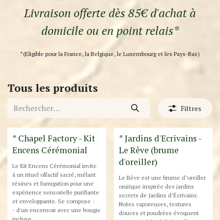
Livraison offerte dès 85€ d'achat à
domicile ou en point relais*
*(Eligible pour la France, la Belgique, le Luxembourg et les Pays-Bas)
Tous les produits
Filtres
* Chapel Factory - Kit
* Jardins d'Ecrivains -
Encens Cérémonial
Le Rêve (brume
d'oreiller)
Le Kit Encens Cérémonial invite
à un rituel olfactif sacré, mêlant
Le Rêve est une brume d’oreiller
résines et fumigation pour une
onirique inspirée des jardins
expérience sensorielle purifiante
secrets de Jardins d’Écrivains.
et enveloppante. Se compose :
Notes vaporeuses, textures
- d'un encensoir avec une bougie
douces et poudrées évoquent
incluse,