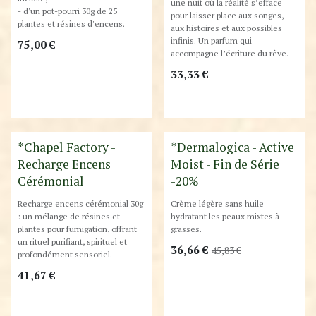
une nuit où la réalité s’efface
- d'un pot-pourri 30g de 25
pour laisser place aux songes,
plantes et résines d'encens.
aux histoires et aux possibles
infinis. Un parfum qui
75,00
€
accompagne l’écriture du rêve.
33,33
€
Destockage
*Chapel Factory -
*Dermalogica - Active
Recharge Encens
Moist - Fin de Série
Cérémonial
-20%
Recharge encens cérémonial 30g
Crème légère sans huile
: un mélange de résines et
hydratant les peaux mixtes à
plantes pour fumigation, offrant
grasses.
un rituel purifiant, spirituel et
36,66
€
45,83
€
profondément sensoriel.
41,67
€