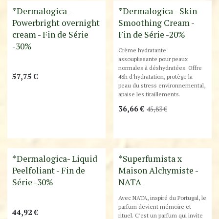
Destockage
Destockage
*Dermalogica -
*Dermalogica - Skin
Powerbright overnight
Smoothing Cream -
cream - Fin de Série
Fin de Série -20%
-30%
Crème hydratante
assouplissante pour peaux
normales à déshydratées. Offre
57,75
€
48h d'hydratation, protège la
peau du stress environnemental,
apaise les tiraillements.
36,66
€
45,83
€
Destockage
Exclusivité
*Dermalogica- Liquid
*Superfumista x
Peelfoliant - Fin de
Maison Alchymiste -
Série -30%
NATA
Avec NATA, inspiré du Portugal, le
parfum devient mémoire et
44,92
€
rituel. C'est un parfum qui invite