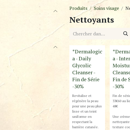
Produits
Soins visage
N
Nettoyants
Destockage
Destockage
*Dermalogic
*Derma
a - Daily
a - Inte
Glycolic
Moistu
Cleanser -
Cleanse
Fin de Série
Fin de 
-30%
-30%
Revitalise et
Fin de sér
régénère la peau
33€60 au li
pour une peau plus
48€
lisse et un teint
uniforme en
Une crème
respectant la
nettoyante 
barrière cutanée.
texture co