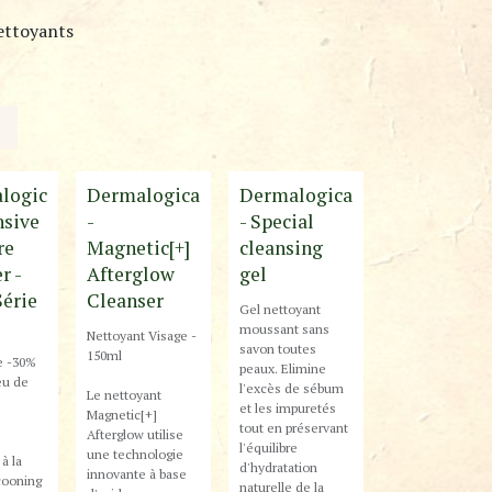
ettoyants
Best-Seller !
Best-Seller !
logic
Dermalogica
Dermalogica
nsive
-
- Special
re
Magnetic[+]
cleansing
r -
Afterglow
gel
Série
Cleanser
Gel nettoyant
moussant sans
Nettoyant Visage -
savon toutes
150ml
ie -30%
peaux. Elimine
eu de
l'excès de sébum
Le nettoyant
et les impuretés
Magnetic[+]
tout en préservant
Afterglow utilise
l'équilibre
une technologie
à la
d'hydratation
innovante à base
cooning
naturelle de la