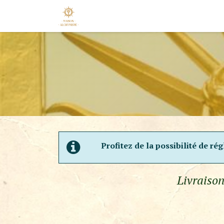
Se rendre au contenu
Accueil
Nos Marques
Nouveaut
Profitez de la possibilité de ré
Livraison