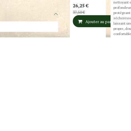
nettoyant 
26,25
€
profondeur
37,50
€
protégeant 
sécheress
Ajouter au panier
laissant u
propre, do
confortable
- Iséthion
d'acides gr
Nettoient 
jusqu'à -30%
nourrissan
- Bioreplen
complex: P
la barrière
hydrolipid
la peau
- Agrumes,
palmarose 
jasmin: vivi
teint fatigu
28,00
€
Aj