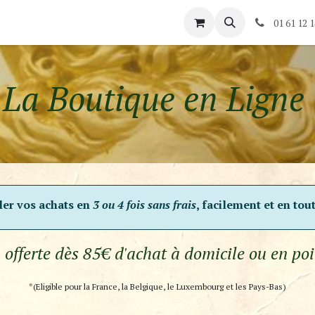
és
Rendez-vous
Contactez-nous
01 61 12 1
La Boutique en Ligne ​
gler vos achats en
3 ou 4 fois sans frais
, facilement et en tou
 offerte dès 85€ d'achat à domicile ou en poi
*(Eligible pour la France, la Belgique, le Luxembourg et les Pays-Bas)