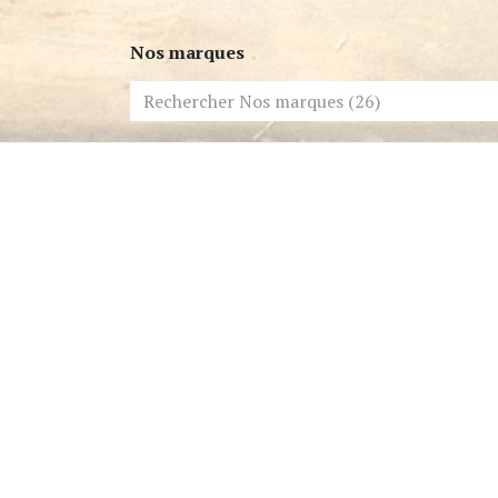
Nos marques
Akro - Fin de Série -30%
Maison Tahité - Fin de Série -30%
Soins Visage - Dermalogica - Fin de Série 
Maison Alchymiste - Bougies Exclusives
ANTI
Atelier des Ors
Baruti - nouveaux flacons et sprays
BDK Parfums
Bontemps Paris
Chapel Factory
Essential Parfums