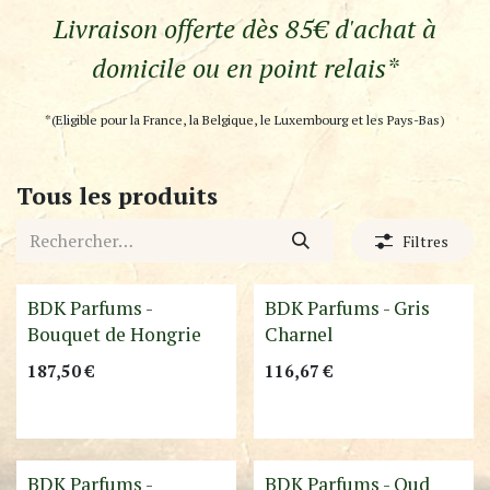
Livraison offerte dès 85€ d'achat à
domicile ou en point relais*
*(Eligible pour la France, la Belgique, le Luxembourg et les Pays-Bas)
Tous les produits
Filtres
Best-Seller !
BDK Parfums -
BDK Parfums - Gris
Bouquet de Hongrie
Charnel
187,50
€
116,67
€
BDK Parfums -
BDK Parfums - Oud