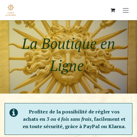
Se rendre au contenu
La Boutique en
Ligne ​
Profitez de la possibilité de régler vos
achats en
3 ou 4 fois sans frais
, facilement et
en toute sécurité, grâce à PayPal ou Klarna.