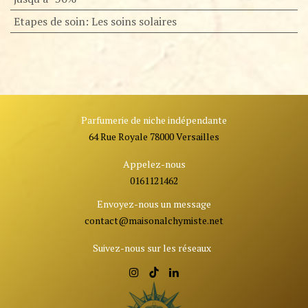
Etapes de soin
:
Les soins solaires
Parfumerie de niche indépendante
64 Rue Royale 78000 Versailles
Appelez-nous
0161121462
Envoyez-nous un message
contact@ma
isonalchymiste.net
Suivez-nous sur les réseaux