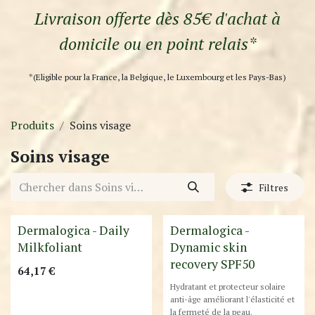
Livraison offerte dès 85€ d'achat à
domicile ou en point relais*
*(Eligible pour la France, la Belgique, le Luxembourg et les Pays-Bas)
Produits
Soins visage
Soins visage
Filtres
Best-Seller !
Dermalogica - Daily
Dermalogica -
Milkfoliant
Dynamic skin
recovery SPF50
64,17
€
Hydratant et protecteur solaire
anti-âge améliorant l'élasticité et
la fermeté de la peau.