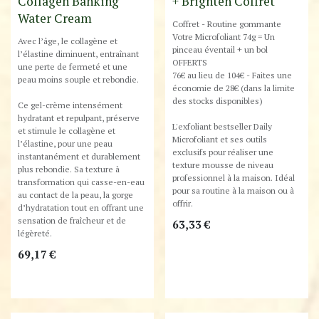
Collagen Banking
+ Brighten Coffret
Water Cream
Coffret - Routine gommante
Votre Microfoliant 74g = Un
Avec l’âge, le collagène et
pinceau éventail + un bol
l’élastine diminuent, entraînant
OFFERTS
une perte de fermeté et une
76€ au lieu de 104€ - Faites une
peau moins souple et rebondie.
économie de 28€ (dans la limite
des stocks disponibles)
Ce gel-crème intensément
hydratant et repulpant, préserve
L'exfoliant bestseller Daily
et stimule le collagène et
Microfoliant et ses outils
l’élastine, pour une peau
exclusifs pour réaliser une
instantanément et durablement
texture mousse de niveau
plus rebondie. Sa texture à
professionnel à la maison. Idéal
transformation qui casse-en-eau
pour sa routine à la maison ou à
au contact de la peau, la gorge
offrir.
d’hydratation tout en offrant une
sensation de fraîcheur et de
63,33
€
légèreté.
69,17
€