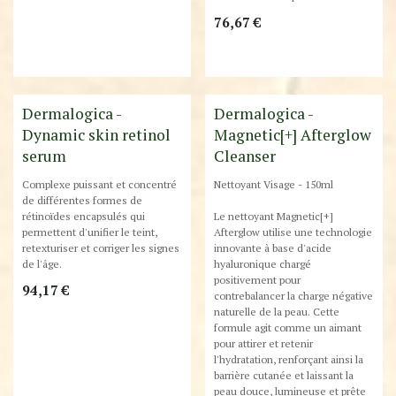
76,67
€
Best-Seller !
Dermalogica -
Dermalogica -
Dynamic skin retinol
Magnetic[+] Afterglow
serum
Cleanser
Complexe puissant et concentré
Nettoyant Visage - 150ml
de différentes formes de
rétinoïdes encapsulés qui
Le nettoyant Magnetic[+]
permettent d'unifier le teint,
Afterglow utilise une technologie
retexturiser et corriger les signes
innovante à base d'acide
de l'âge.
hyaluronique chargé
positivement pour
94,17
€
contrebalancer la charge négative
naturelle de la peau. Cette
formule agit comme un aimant
pour attirer et retenir
l'hydratation, renforçant ainsi la
barrière cutanée et laissant la
peau douce, lumineuse et prête