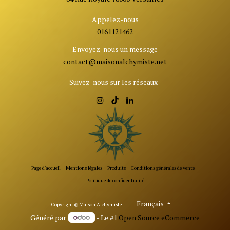
Appelez-nous
0161121462
Envoyez-nous un message
contact@ma
isonalchymiste.net
Suivez-nous sur les réseaux
Page d'accueil
Mentions légales
Produits
Conditions générales de vente
Politique de confidentialité
Français
Copyrigh​t © Maison Alchymiste
Généré par
- Le #1
Open Source eCommerce