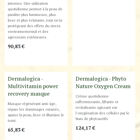
internes. Une utilisation
quotidienne permet à la peau de
paraître plus lumineuse, plus
lisse et plus éclatante, tout en la
protégeant des effets du stress
environnemental et des
agressions extérieures.
90,83
€
Best-Seller !
Dermalogica -
Dermalogica - Phyto
Multivitamin power
Nature Oxygen Cream
recovery masque
Crème quotidienne
raffermissante, liftante et
Masque régénérant anti-âge,
revitalisante agissant sur
répare les dommages cutanés,
l'oxygénation des cellules par le
apaise la peau, lisse et illumine le
biais de phytoactifs.
teint.
124,17
€
65,83
€