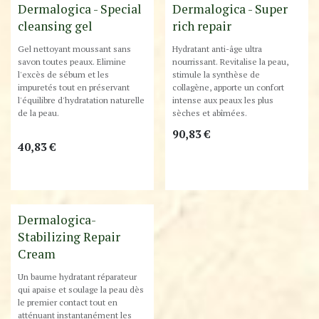
Best-Seller !
Dermalogica - Special
Dermalogica - Super
cleansing gel
rich repair
Gel nettoyant moussant sans
Hydratant anti-âge ultra
savon toutes peaux. Elimine
nourrissant. Revitalise la peau,
l'excès de sébum et les
stimule la synthèse de
impuretés tout en préservant
collagène, apporte un confort
l'équilibre d'hydratation naturelle
intense aux peaux les plus
de la peau.
sèches et abîmées.
90,83
€
40,83
€
Best-Seller !
Dermalogica-
Stabilizing Repair
Cream
Un baume hydratant réparateur
qui apaise et soulage la peau dès
le premier contact tout en
atténuant instantanément les