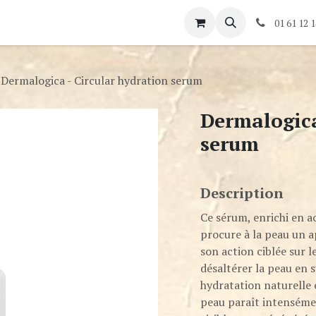
és
Rendez-vous
Contactez-nous
01 61 12 1
Dermalogica - Circular hydration serum
Dermalogica
serum
Description
Ce sérum, enrichi en a
procure à la peau un 
son action ciblée sur l
désaltérer la peau en
hydratation naturelle e
peau paraît intensémen