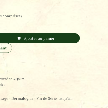
s comprises)
Ajouter au panier
nant
oursé de 30 jours
bles
isage - Dermalogica - Fin de Série jusqu'à