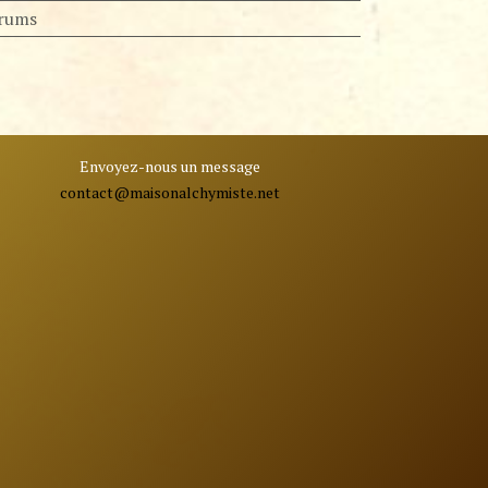
érums
Envoyez-nous un message
contact@ma
isonalchymiste.net