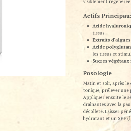
visiblement régénérée d
Actifs Principau
Acide hyaluroniq
tissus.
Extraits d'algues
Acide polygluta
les tissus et stimu
Sucres végétaux:
Posologie
Matin et soir, après le
tonique, prélever une 
Appliquer ensuite le s
drainantes avec la pau
décolleté. Laisser pén
hydratant et un SPF (l