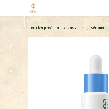
Se rendre au contenu
Accueil
Nos Marques
Nouveaut
Tous les produits
Soins visage
Sérums