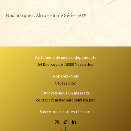
Nos marques
:
Akro - Fin de Série -30%
Parfumerie de niche indépendante
64 Rue Royale 78000 Versailles
Appelez-nous
0161121462
Envoyez-nous un message
contact@ma
isonalchymiste.net
Suivez-nous sur les réseaux