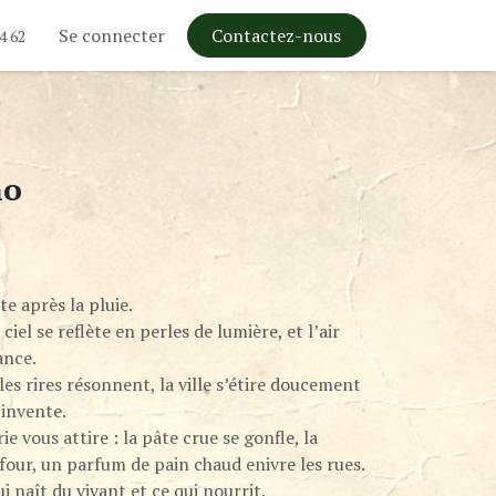
Se connecter
Contactez-nous
4 62
no
e après la pluie.
ciel se reflète en perles de lumière, et l’air
ance.
les rires résonnent, la ville s’étire doucement
invente.
e vous attire : la pâte crue se gonfle, la
 four, un parfum de pain chaud enivre les rues.
ui naît du vivant et ce qui nourrit.