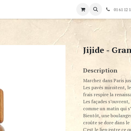
és
Rendez-vous
Contactez-nous
01 61 12 1
Jijide - Gra
Description
Marchez dans Paris just
Les pavés miroitent, le 
frais respire la renaiss
Les façades s’ouvrent, 
comme un matin qui s’
Bientôt, une boulangeri
croûte se dore dans le
C'est le lien entre ce q