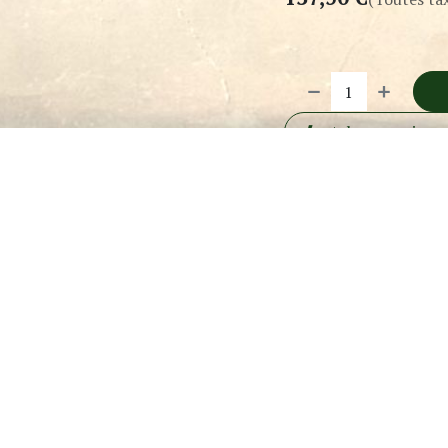
Acheter mainte
Conditions générales
Garantie satisfait ou remb
Livraison : 2-3 jours ouvra
Nos marques
:
Jijide
Contenance
:
50ml