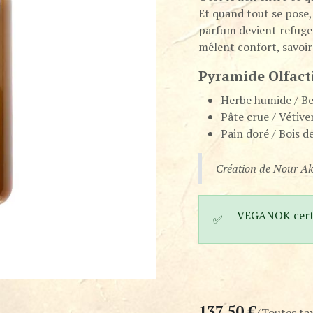
Et quand tout se pose, 
parfum devient refuge
mêlent confort, savoir-
Pyramide Olfact
Herbe humide / Be
Pâte crue / Vétive
Pain doré / Bois 
Création de Nour 
VEGANOK certi
✅
137,50
€
(Toutes ta