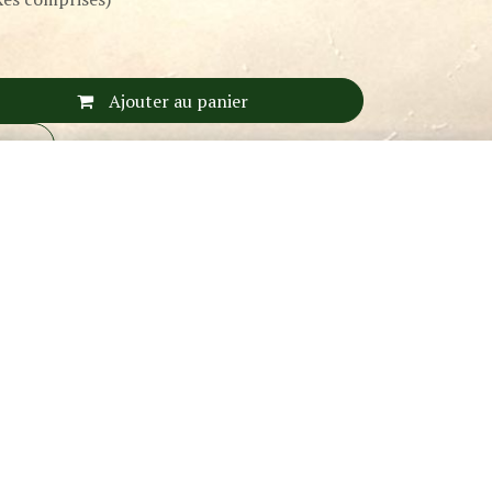
Ajouter au panier
nant
oursé de 30 jours
bles