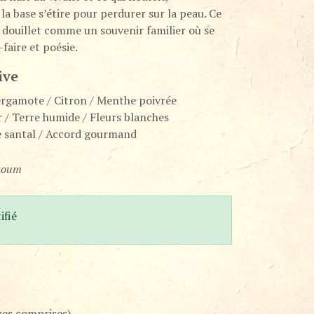
la base s’étire pour perdurer sur la peau. Ce
 douillet comme un souvenir familier où se
faire et poésie.
ive
rgamote / Citron / Menthe poivrée
r / Terre humide / Fleurs blanches
de santal / Accord gourmand
Akoum
fié
xes comprises)