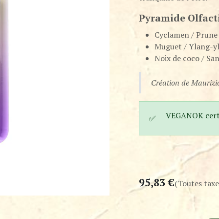
Pyramide Olfact
Cyclamen / Prune 
Muguet / Ylang-yl
Noix de coco / San
Création de Maurizi
VEGANOK certi
✅
95,83
€
(Toutes taxe