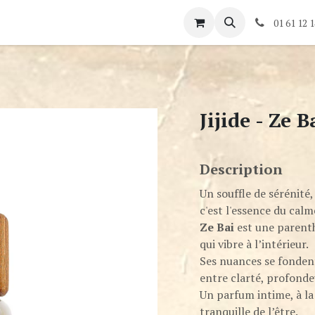
és
Rendez-vous
Contactez-nous
01 61 12 1
Jijide - Ze B
Description
Un souffle de sérénité,
c'est l'essence du calm
Ze Bai
est une parent
qui vibre à l’intérieur.
Ses nuances se fonde
entre clarté, profonde
Un parfum intime, à la 
tranquille de l’être.