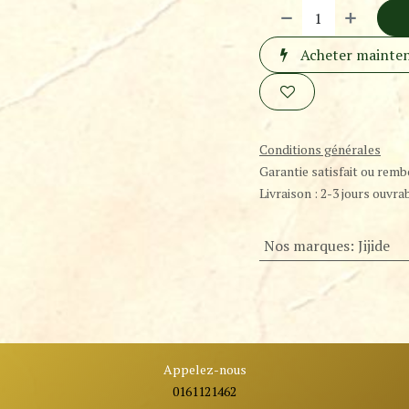
Acheter mainte
Conditions générales
Garantie satisfait ou remb
Livraison : 2-3 jours ouvra
Nos marques
:
Jijide
Appelez-nous
0161121462