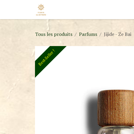
Se rendre au contenu
Accueil
Nos Marques
Nouveaut
Tous les produits
Parfums
Jijide - Ze Bai
Best-Seller !
Best-Seller !