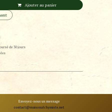
Ajouter au panier
nant
oursé de 30 jours
bles
Envoyez-nous un message
contact@ma
isonalchymiste.net