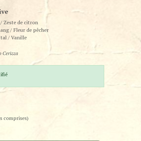
ive
/ Zeste de citron
ang / Fleur de pêcher
tal / Vanille
o Cerizza
fié
s comprises)