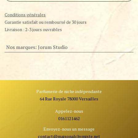
Conditions générales
Garantie satisfait ou remboursé de 30 jours
Livraison : 2-3 jours ouvrables
Nos marques
:
Jorum Studio
Parfumerie de niche indépendante
64 Rue Royale 78000 Versailles
Appelez-nous
0161121462
Envoyez-nous un message
contact@ma
isonalchymiste.net