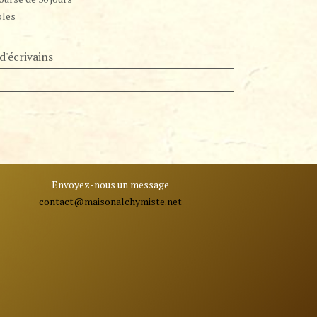
bles
d'écrivains
Envoyez-nous un message
contact@ma
isonalchymiste.net