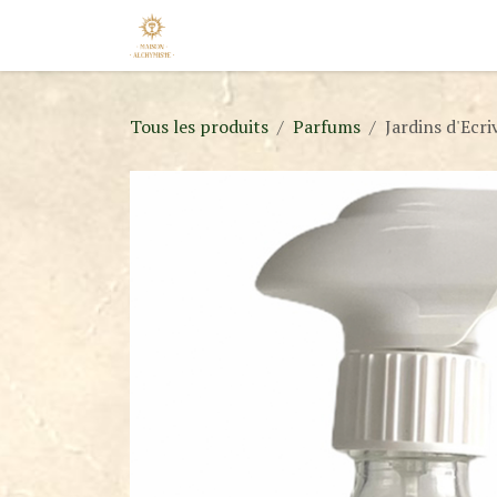
Se rendre au contenu
Accueil
Nos Marques
Nouveaut
Tous les produits
Parfums
Jardins d'Ecri