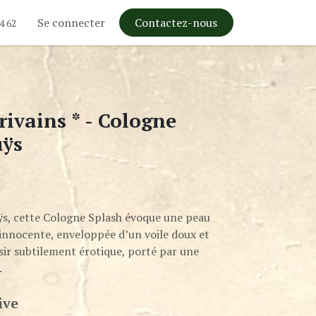
Se connecter
Contactez-nous
4 62
rivains * - Cologne
uÿs
ÿs, cette Cologne Splash évoque une peau
innocente, enveloppée d’un voile doux et
sir subtilement érotique, porté par une
.
ive