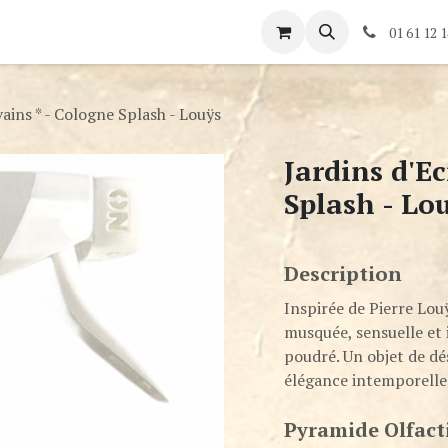
és
Rendez-vous
Contactez-nous
01 61 12 1
vains * - Cologne Splash - Louÿs
Jardins d'Ec
Splash - Lo
Description
Inspirée de Pierre Lou
musquée, sensuelle et 
poudré. Un objet de dé
élégance intemporelle
Pyramide Olfact