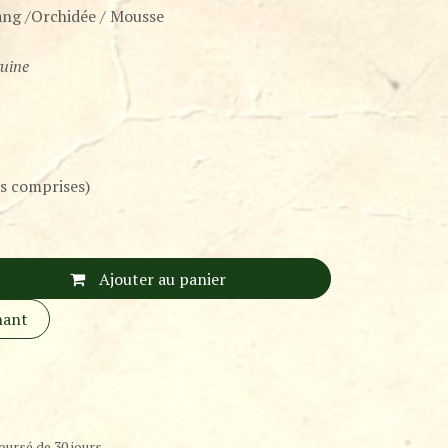
ang /Orchidée / Mousse
guine
s comprises)
Ajouter au panier
nant
oursé de 30 jours