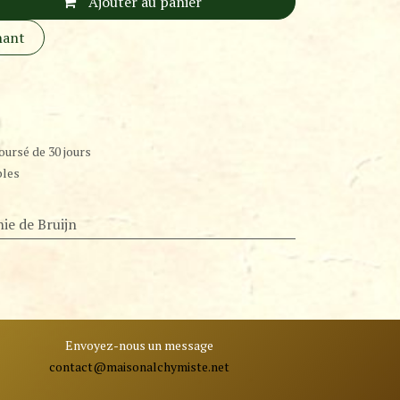
Ajouter au panier
nant
oursé de 30 jours
bles
ie de Bruijn
Envoyez-nous un message
contact@ma
isonalchymiste.net