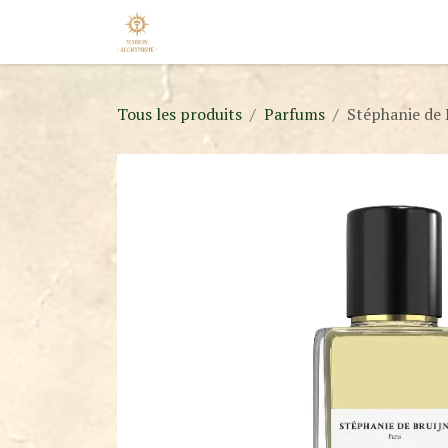
Se rendre au contenu
Accueil
Nos Marques
Nouveaut
Tous les produits
Parfums
Stéphanie de 