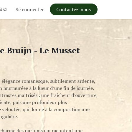
Se connecter
Contactez-nous
4 62
e Bruijn - Le Musset
 élégance romanesque, subtilement ardente,
 murmuréee à la lueur d’une fin de journée.
trastes maîtrisés : une fraîcheur d’ouverture,
licate, puis une profondeur plus
 veloutée, qui donne à la composition une
ngulière.
 charme des parfums qui racontent une