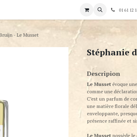
és
Rendez-vous
Contactez-nous
01 61 12 1
Bruijn - Le Musset
Stéphanie d
Descripion
Le Musset
évoque une
comme une déclaration
C’est un parfum de con
une matière florale dé
enveloppante, presque
présence raffinée et si
Le Musset
possède le