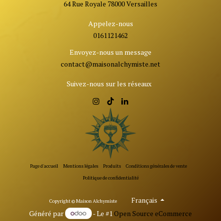
64 Rue Royale 78000 Versailles
Appelez-nous
0161121462
Envoyez-nous un message
contact@ma
isonalchymiste.net
Suivez-nous sur les réseaux
Page d'accueil
Mentions légales
Produits
Conditions générales de vente
Politique de confidentialité
Français
Copyrigh​t © Maison Alchymiste
Généré par
- Le #1
Open Source eCommerce