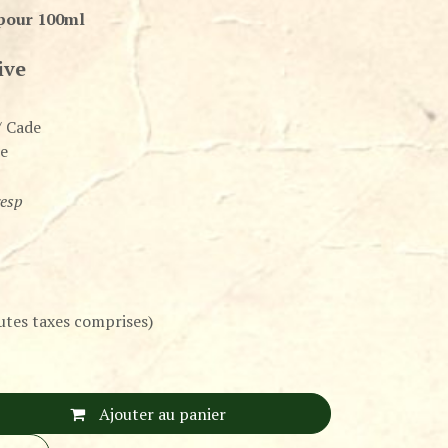
 pour 100ml
ive
/ Cade
le
resp
utes taxes comprises)
Ajouter au panier