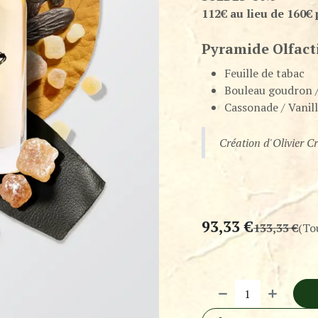
112€ au lieu de 160€
Pyramide Olfact
Feuille de tabac
Bouleau goudron 
Cassonade / Vanil
Création d'Olivier C
93,33
€
133,33
€
(To