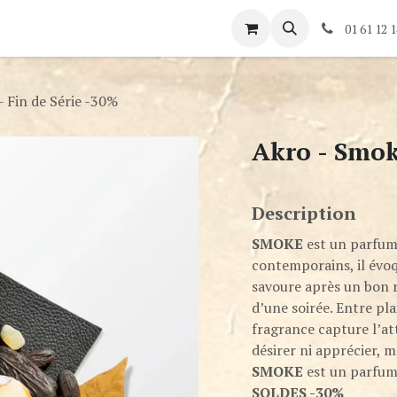
és
Rendez-vous
Contactez-nous
01 61 12 1
- Fin de Série -30%
Akro - Smok
Description
SMOKE
est un parfum
contemporains, il évoqu
savoure après un bon r
d’une soirée. Entre pl
fragrance capture l’att
désirer ni apprécier, m
SMOKE
est un parfum 
SOLDES -30%