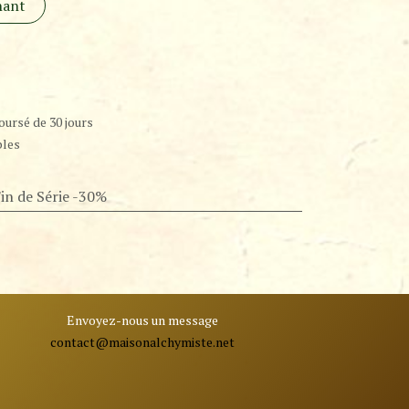
nant
oursé de 30 jours
bles
Fin de Série -30%
Envoyez-nous un message
contact@ma
isonalchymiste.net