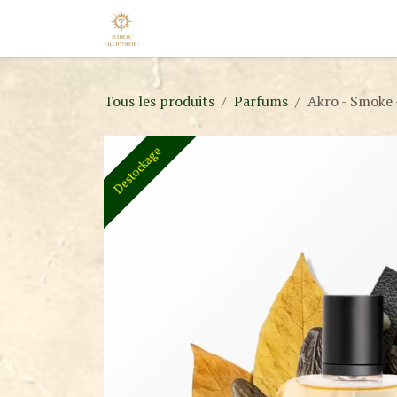
Se rendre au contenu
Accueil
Nos Marques
Nouveaut
Tous les produits
Parfums
Akro - Smoke 
Destockage
Destockage