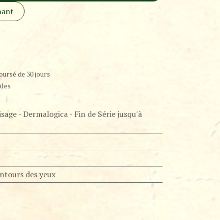
nant
oursé de 30 jours
bles
isage - Dermalogica - Fin de Série jusqu'à
ntours des yeux