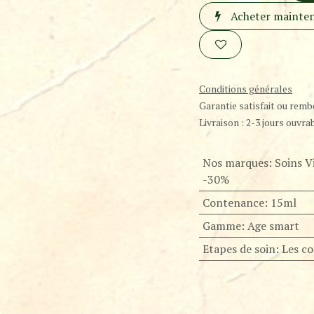
Acheter mainte
Conditions générales
Garantie satisfait ou remb
Livraison : 2-3 jours ouvra
Nos marques
:
Soins V
-30%
Contenance
:
15ml
Gamme
:
Age smart
Etapes de soin
:
Les co