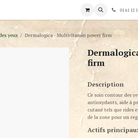
és
Rendez-vous
Contactez-nous
01 61 12 1
des yeux
Dermalogica - Multivitamin power firm
Dermalogica
firm
Description
Ce soin contour des ye
antioxydants, aide à pr
cutané tels que rides et
de la zone pour un rega
Actifs principau