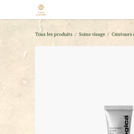
Se rendre au contenu
Accueil
Nos Marques
Nouveaut
Tous les produits
Soins visage
Contours 