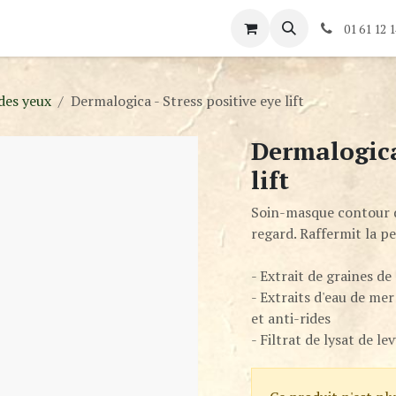
és
Rendez-vous
Contactez-nous
01 61 12 1
des yeux
Dermalogica - Stress positive eye lift
Dermalogica 
lift
Soin-masque contour de
regard. Raffermit la pe
- Extrait de graines d
- Extraits d'eau de mer
et anti-rides
- Filtrat de lysat de l