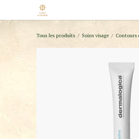
Se rendre au contenu
Accueil
Nos Marques
Nouveaut
Tous les produits
Soins visage
Contours 