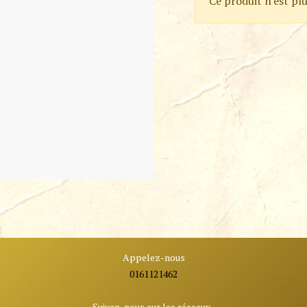
Ce produit n'est plu
Appelez-nous
0161121462
Suivez-nous sur les réseaux