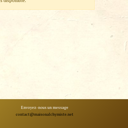
s disponible.
Envoyez-nous un message
contact@ma
isonalchymiste.net