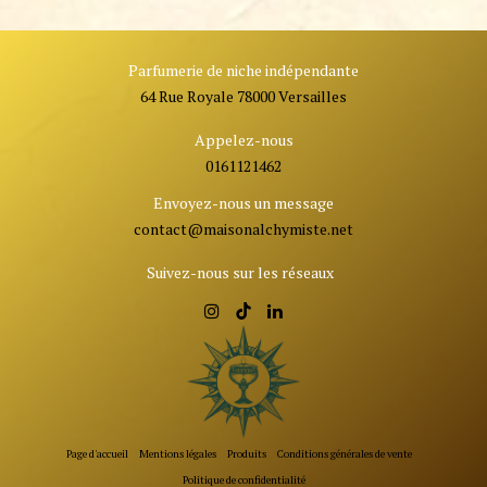
Parfumerie de niche indépendante
64 Rue Royale 78000 Versailles
Appelez-nous
0161121462
Envoyez-nous un message
contact@ma
isonalchymiste.net
Suivez-nous sur les réseaux
Page d'accueil
Mentions légales
Produits
Conditions générales de vente
Politique de confidentialité