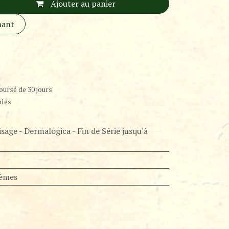
Ajouter au panier
nant
oursé de 30 jours
bles
isage - Dermalogica - Fin de Série jusqu'à
rèmes