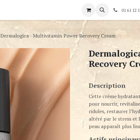
és
Rendez-vous
Contactez-nous
01 61 12 1
Dermalogica - Multivitamin Power Recovery Cream
Dermalogica
Recovery C
Description
Cette crème hydratant
pour nourrir, revitalis
ridules, restaurer l’hy
altéré par le stress et 
peau apparaît plus liss
Actifs principau