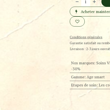
Acheter mainte
Conditions générales
Garantie satisfait ou remb
Livraison : 2-3 jours ouvra
Nos marques
:
Soins V
-30%
Gamme
:
Age smart
Etapes de soin
:
Les c