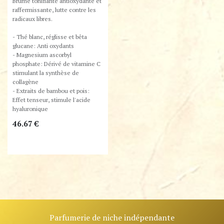
Brume tonifiante antioxydante et
raffermissante, lutte contre les
radicaux libres.
- Thé blanc, réglisse et bêta
glucane: Anti oxydants
- Magnesium ascorbyl
phosphate: Dérivé de vitamine C
stimulant la synthèse de
collagène
- Extraits de bambou et pois:
Effet tenseur, stimule l'acide
hyaluronique
46.67
€
Parfumerie de niche indépendante