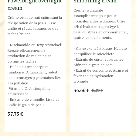
Powerbright overnight
Smoothing cream
cream
Crème hydratante
assouplissante pour peaux
Crème éclat de nuit optimisant la
normales à déshydratées. Offre
récupération de la peau. Lisse,
48h d'hydratation, protège la
unifie et réduit l'apparence des
peau du stress environnemental,
taches brunes.
apaise les tiraillements.
- Niacinamide et Hexylresorcinol:
- Complexe prébiotique: Hydrate
Régule efficacement la
et équilibre le microbiote
production de mélanine et
- Extraits de citron et bardane:
corrige les taches
Affinent le grain de peau
- Huile de canneberge et
- Extrait de concombre: Apaise et
framboise: Antioxydant, réduit
favorise une hydratation
les dommages pigmentaires liés
profonde
à la pollution
-Vitamine C: Antioxydant,
36.66
€
45.83
€
éclaircissant
- Enzyme de citrouille: Lisse et
unifie le grain de peau
57.75
€