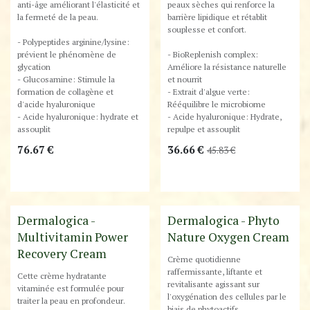
anti-âge améliorant l'élasticité et
peaux sèches qui renforce la
la fermeté de la peau.
barrière lipidique et rétablit
souplesse et confort.
- Polypeptides arginine/lysine:
prévient le phénomène de
- BioReplenish complex:
glycation
Améliore la résistance naturelle
- Glucosamine: Stimule la
et nourrit
formation de collagène et
- Extrait d'algue verte:
d'acide hyaluronique
Rééquilibre le microbiome
- Acide hyaluronique: hydrate et
- Acide hyaluronique: Hydrate,
assouplit
repulpe et assouplit
76.67
€
36.66
€
45.83
€
Dermalogica -
Dermalogica - Phyto
Multivitamin Power
Nature Oxygen Cream
Recovery Cream
Crème quotidienne
raffermissante, liftante et
Cette crème hydratante
revitalisante agissant sur
vitaminée est formulée pour
l'oxygénation des cellules par le
traiter la peau en profondeur.
biais de phytoactifs.