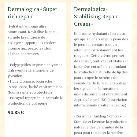
Best-Seller !
Dermalogica - Super
Dermalogica-
rich repair
Stabilizing Repair
Cream -
Hydratant anti-âge ultra
nourrissant. Revitalise la peau,
Un baume hydratant réparateur
stimule la synthèse de
qui apaise et soulage la peau dès
collagène, apporte un confort
le premier contact tout en
intense aux peaux les plus
atténuant instantanément les
sèches et abîmées.
rougeurs. Cette crème permet
de réparer, renforcer et stabiliser
- Polypeptides Arginine et lysine:
la barrière cutanée en stimulant
Entravent le phénomène de
la production naturelle de lipides
glycation
pour rompre le schéma de
- Huile d'onagre, bourrache,
sensibilité de la peau et soulager
jojoba, coco, karité et vitamine E:
les signes d'inflammations
Nourrissants et protecteurs
immédiatement et durablement.
- Palmytol tripeptide-7: Stimule la
Approuvée par l'IEC (association
production de collagène
internationale contre l'eczéma)
90.83
€
-Ceramide Building Complex:
Stimule et favorise la production
naturelle des céramides de la
peau pour restaurer la barrière