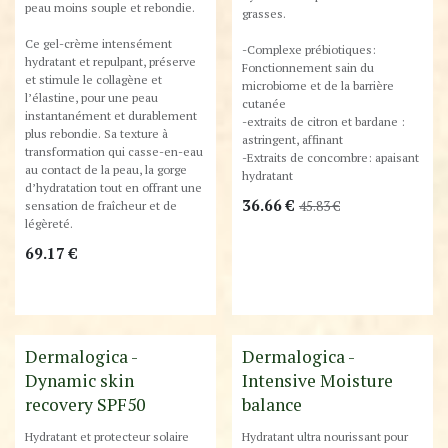
peau moins souple et rebondie.
grasses.
Ce gel-crème intensément
-Complexe prébiotiques:
hydratant et repulpant, préserve
Fonctionnement sain du
et stimule le collagène et
microbiome et de la barrière
l’élastine, pour une peau
cutanée
instantanément et durablement
-extraits de citron et bardane :
plus rebondie. Sa texture à
astringent, affinant
transformation qui casse-en-eau
-Extraits de concombre: apaisant
au contact de la peau, la gorge
hydratant
d’hydratation tout en offrant une
36.66
€
sensation de fraîcheur et de
45.83
€
légèreté.
69.17
€
Destockage
Dermalogica -
Dermalogica -
Dynamic skin
Intensive Moisture
recovery SPF50
balance
Hydratant et protecteur solaire
Hydratant ultra nourissant pour