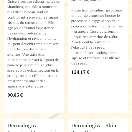
Grâce à ses ingrédients riches en
vitamines, elle aide à nourrir et
- Ligustrum Lucidum, glycogène
revitaliser la peau, tout en
et fleur de capucine: Booste le
contribuant à prévenir les signes
processus d'oxygénation de la
visibles du stress cutané. Elle
peau pour raffermir et dynamiser.
agit pour atténuer l'apparence
- Astragale: Lisse et raffermit.
des ridules, redonner de
- Squalane et racine de Luffa:
l'hydratation et raviver le teint,
Améliorent la fermeté et
qui peut devenir terne en raison
l'élasticité de la peau.
de facteurs extérieurs ou
- Rose d'hiver: Antioxydante
internes. Une utilisation
,apaise et renforce la résilience
quotidienne permet à la peau de
de la peau.
paraître plus lumineuse, plus
lisse et plus éclatante, tout en la
124.17
€
protégeant des effets du stress
environnemental et des
agressions extérieures.
90.83
€
Destockage
Destockage
Dermalogica -
Dermalogica - Skin