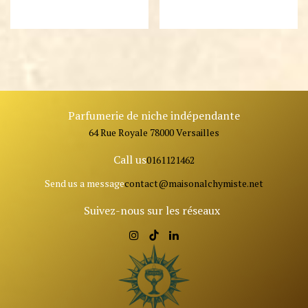
Parfumerie de niche indépendante
64 Rue Royale 78000 Versailles
Call us
0161121462
Send us a message
contact@ma
isonalchymiste.net
Suivez-nous sur les réseaux