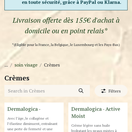
en toute sécurité, grâce à PayPal ou Klarna.
Livraison offerte dès 155€ d'achat à
domicile ou en point relais*
*(Eligible pour la France, la Belgique, le Luxembourg et les Pays-Bas)
...
soin visage
Crèmes
Crèmes
Filters
New!
Destockage
Dermalogica -
Dermalogica - Active
Moist
Avec l’âge, le collagène et
l’élastine diminuent, entraînant
Crème légère sans huile
une perte de fermeté et une
hydratant les peaux mixtes à