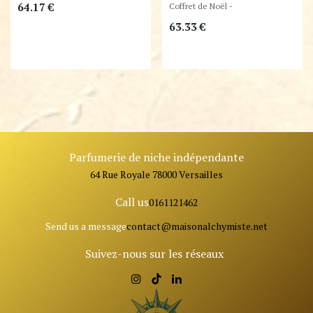
64.17
€
Coffret de Noël -
63.33
€
Parfumerie de niche indépendante
64 Rue Royale 78000 Versailles
Call us
0161121462
Send us a message
contact@ma
isonalchymiste.net
Suivez-nous sur les réseaux