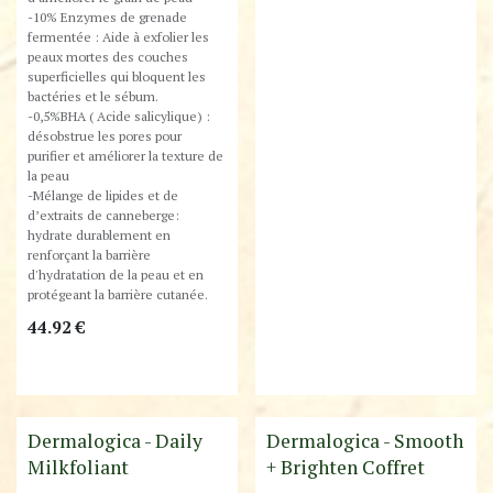
-10% Enzymes de grenade
fermentée : Aide à exfolier les
peaux mortes des couches
superficielles qui bloquent les
bactéries et le sébum.
-0,5%BHA ( Acide salicylique) :
désobstrue les pores pour
purifier et améliorer la texture de
la peau
-Mélange de lipides et de
d’extraits de canneberge:
hydrate durablement en
renforçant la barrière
d'hydratation de la peau et en
protégeant la barrière cutanée.
44.92
€
Best-Seller !
Dermalogica - Daily
Dermalogica - Smooth
Milkfoliant
+ Brighten Coffret