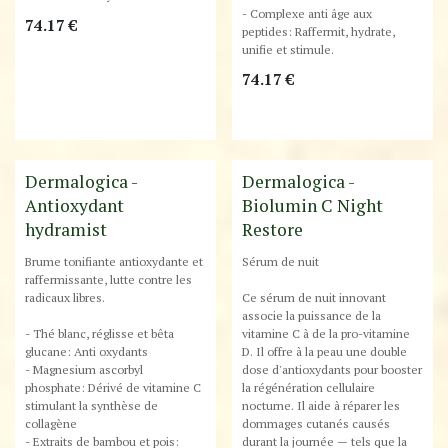
- Complexe anti âge aux
74.17
€
peptides: Raffermit, hydrate,
unifie et stimule.
74.17
€
Destockage
Dermalogica -
Dermalogica -
Antioxydant
Biolumin C Night
hydramist
Restore
Brume tonifiante antioxydante et
Sérum de nuit
raffermissante, lutte contre les
radicaux libres.
Ce sérum de nuit innovant
associe la puissance de la
- Thé blanc, réglisse et bêta
vitamine C à de la pro-vitamine
glucane: Anti oxydants
D. Il offre à la peau une double
- Magnesium ascorbyl
dose d'antioxydants pour booster
phosphate: Dérivé de vitamine C
la régénération cellulaire
stimulant la synthèse de
nocturne. Il aide à réparer les
collagène
dommages cutanés causés
- Extraits de bambou et pois:
durant la journée — tels que la