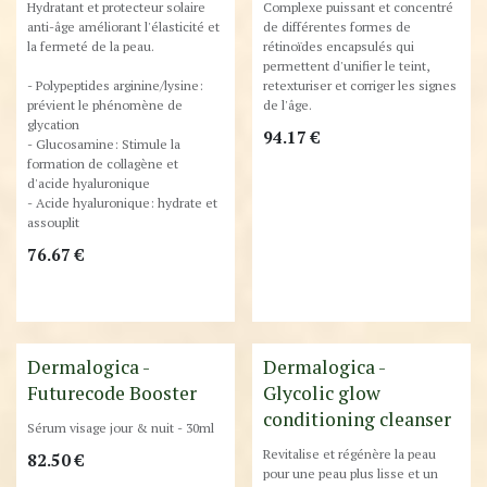
Hydratant et protecteur solaire
Complexe puissant et concentré
anti-âge améliorant l'élasticité et
de différentes formes de
la fermeté de la peau.
rétinoïdes encapsulés qui
permettent d'unifier le teint,
- Polypeptides arginine/lysine:
retexturiser et corriger les signes
prévient le phénomène de
de l'âge.
glycation
94.17
€
- Glucosamine: Stimule la
formation de collagène et
d'acide hyaluronique
- Acide hyaluronique: hydrate et
assouplit
76.67
€
Nouveauté
Destockage
Dermalogica -
Dermalogica -
Futurecode Booster
Glycolic glow
conditioning cleanser
Sérum visage jour & nuit - 30ml
Revitalise et régénère la peau
82.50
€
pour une peau plus lisse et un