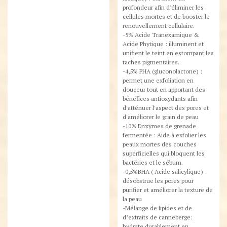
profondeur afin d'éliminer les
cellules mortes et de booster le
renouvellement cellulaire.
-5% Acide Tranexamique &
Acide Phytique : illuminent et
unifient le teint en estompant les
taches pigmentaires.
-4,5% PHA (gluconolactone) :
permet une exfoliation en
douceur tout en apportant des
bénéfices antioxydants afin
d'atténuer l'aspect des pores et
d'améliorer le grain de peau
-10% Enzymes de grenade
fermentée : Aide à exfolier les
peaux mortes des couches
superficielles qui bloquent les
bactéries et le sébum.
-0,5%BHA ( Acide salicylique) :
désobstrue les pores pour
purifier et améliorer la texture de
la peau
-Mélange de lipides et de
d’extraits de canneberge:
hydrate durablement en