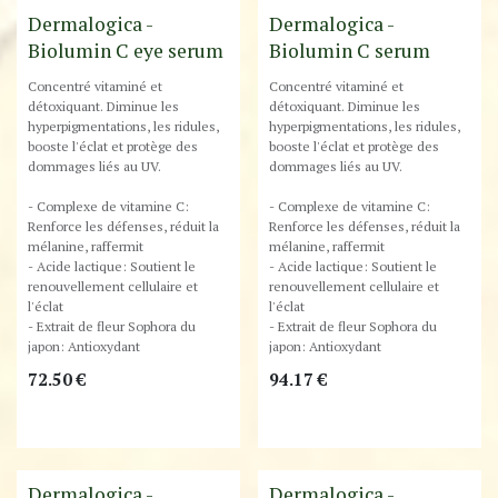
Best-Seller !
Dermalogica -
Dermalogica -
Biolumin C eye serum
Biolumin C serum
Concentré vitaminé et
Concentré vitaminé et
détoxiquant. Diminue les
détoxiquant. Diminue les
hyperpigmentations, les ridules,
hyperpigmentations, les ridules,
booste l'éclat et protège des
booste l'éclat et protège des
dommages liés au UV.
dommages liés au UV.
- Complexe de vitamine C:
- Complexe de vitamine C:
Renforce les défenses, réduit la
Renforce les défenses, réduit la
mélanine, raffermit
mélanine, raffermit
- Acide lactique: Soutient le
- Acide lactique: Soutient le
renouvellement cellulaire et
renouvellement cellulaire et
l'éclat
l'éclat
- Extrait de fleur Sophora du
- Extrait de fleur Sophora du
japon: Antioxydant
japon: Antioxydant
72.50
€
94.17
€
Dermalogica -
Dermalogica -