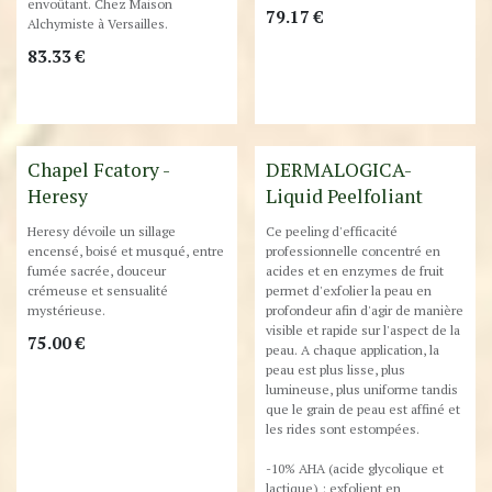
envoûtant. Chez Maison
79.17
€
Alchymiste à Versailles.
83.33
€
Destockage
Chapel Fcatory -
DERMALOGICA-
Heresy
Liquid Peelfoliant
Heresy dévoile un sillage
Ce peeling d'efficacité
encensé, boisé et musqué, entre
professionnelle concentré en
fumée sacrée, douceur
acides et en enzymes de fruit
crémeuse et sensualité
permet d'exfolier la peau en
mystérieuse.
profondeur afin d'agir de manière
visible et rapide sur l'aspect de la
75.00
€
peau. A chaque application, la
peau est plus lisse, plus
lumineuse, plus uniforme tandis
que le grain de peau est affiné et
les rides sont estompées.
-10% AHA (acide glycolique et
lactique) : exfolient en