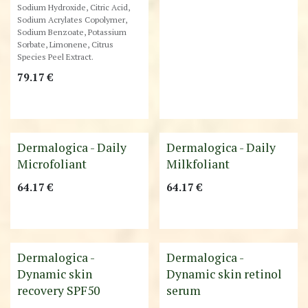
Sodium Hydroxide, Citric Acid,
Sodium Acrylates Copolymer,
Sodium Benzoate, Potassium
Sorbate, Limonene, Citrus
Species Peel Extract.
79.17
€
Best-Seller !
Best-Seller !
Dermalogica - Daily
Dermalogica - Daily
Microfoliant
Milkfoliant
64.17
€
64.17
€
Dermalogica -
Dermalogica -
Dynamic skin
Dynamic skin retinol
recovery SPF50
serum