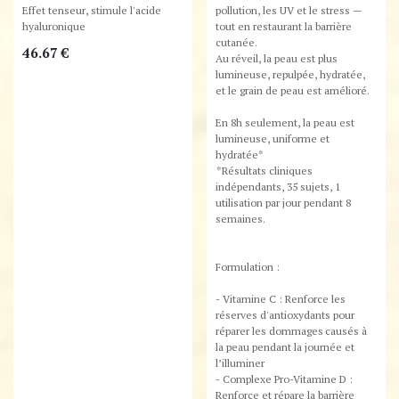
Effet tenseur, stimule l'acide
pollution, les UV et le stress —
hyaluronique
tout en restaurant la barrière
cutanée.
46.67
€
Au réveil, la peau est plus
lumineuse, repulpée, hydratée,
et le grain de peau est amélioré.
En 8h seulement, la peau est
lumineuse, uniforme et
hydratée*
*Résultats cliniques
indépendants, 35 sujets, 1
utilisation par jour pendant 8
semaines.
Formulation :
- Vitamine C : Renforce les
réserves d'antioxydants pour
réparer les dommages causés à
la peau pendant la journée et
l’illuminer
- Complexe Pro-Vitamine D :
Renforce et répare la barrière