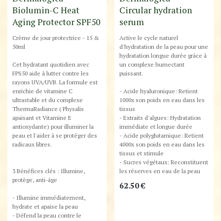
Biolumin-C Heat
Circular hydration
Aging Protector SPF50
serum
Crème de jour protectrice - 15 &
Active le cycle naturel
50ml
d'hydratation de la peau pour une
hydratation longue durée grâce à
Cet hydratant quotidien avec
un complexe humectant
FPS50 aide à lutter contre les
puissant.
rayons UVA/UVB. La formule est
enrichie de vitamine C
- Acide hyaluronique: Retient
ultrastable et du complexe
1000x son poids en eau dans les
ThermaRadiance ( Physalis
tissus
apaisant et Vitamine E
- Extraits d'algues: Hydratation
antioxydante) pour illuminer la
immédiate et longue durée
peau et l'aider à se protéger des
- Acide polyglutamique: Retient
radicaux libres.
4000x son poids en eau dans les
tissus et stimule
- Sucres végétaux: Reconstituent
3 Bénéfices clés​ : Illumine,
les réserves en eau de la peau
protège, anti-âge
62.50
€
- Illumine immédiatement,
hydrate et apaise la peau​
- Défend la peau contre le