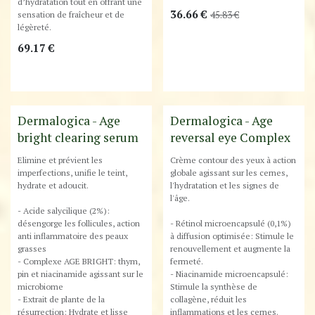
d’hydratation tout en offrant une
36.66
€
sensation de fraîcheur et de
45.83
€
légèreté.
69.17
€
Best-Seller !
Dermalogica - Age
Dermalogica - Age
bright clearing serum
reversal eye Complex
Elimine et prévient les
Crème contour des yeux à action
imperfections, unifie le teint,
globale agissant sur les cernes,
hydrate et adoucit.
l'hydratation et les signes de
l'âge.
- Acide salycilique (2%):
désengorge les follicules, action
- Rétinol microencapsulé (0,1%)
anti inflammatoire des peaux
à diffusion optimisée: Stimule le
grasses
renouvellement et augmente la
- Complexe AGE BRIGHT: thym,
fermeté.
pin et niacinamide agissant sur le
- Niacinamide microencapsulé:
microbiome
Stimule la synthèse de
- Extrait de plante de la
collagène, réduit les
résurrection: Hydrate et lisse
inflammations et les cernes.