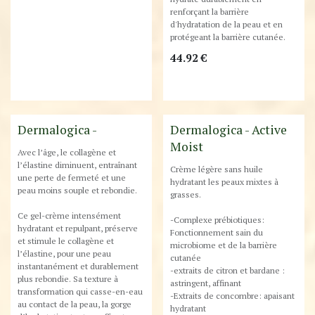
renforçant la barrière
d'hydratation de la peau et en
protégeant la barrière cutanée.
44.92
€
New!
Destockage
Dermalogica -
Dermalogica - Active
Moist
Avec l’âge, le collagène et
l’élastine diminuent, entraînant
Crème légère sans huile
une perte de fermeté et une
hydratant les peaux mixtes à
peau moins souple et rebondie.
grasses.
Ce gel-crème intensément
-Complexe prébiotiques:
hydratant et repulpant, préserve
Fonctionnement sain du
et stimule le collagène et
microbiome et de la barrière
l’élastine, pour une peau
cutanée
instantanément et durablement
-extraits de citron et bardane :
plus rebondie. Sa texture à
astringent, affinant
transformation qui casse-en-eau
-Extraits de concombre: apaisant
au contact de la peau, la gorge
hydratant