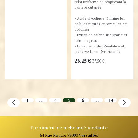
teint uniforme en respectant la
barrière cutanée.
- Acide glycolique: Elimine les
cellules mortes et particules de
pollution
- Extrait de calendula: Apaise et
calme la peau
- Huile de jojoba: Revitalise et
préserve la barrière cutanée
26.25
€
37.50
€
1
…
4
5
6
…
14
Parfumerie de niche indépendante
64 Rue Royale 78000 Versailles