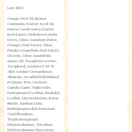
Liste INCI:​
Orange) Peel Oil, Ricinus
Communis (Castor) Seed Oil,
Daucus Carota Sativa (Carrot)
Root Extract, Hydrolyzed Jojoba
Esters, Citrus Aurantium Dulcis
(Orange) Fruit Extract, Citrus
Paradisi (Grapefruit) Fruit Extract,
Glycerin, Citrus Aurantifolia
(Lime) Oil, Tocopheryl Acetate,
Tocopherol, Acrylates/C10-30
Alkyl Acrylate Crosspolymer,
Allantoin, Ascorbyl Methylsilanol
Pectinate, Beta-Carotene,
Caprylic/Capric Triglyceride,
Hydrogenated Lecithin, Bisabolol,
Lecithin, Gluconolactone, Boron
Nitride, Xanthan Gum,
Methylpropanediol, Potassium
Cetyl Phosphate,
Tetrahydroxypropyl
Ethylenediamine, Trisodium
Ethylenediamine Disuccinate,