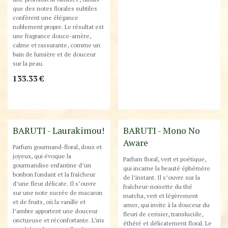
que des notes florales subtiles
confèrent une élégance
noblement propre. Le résultat est
une fragrance douce-amère,
calme et rassurante, comme un
bain de lumière et de douceur
sur la peau.
133.33
€
Best-Seller !
BARUTI - Laurakimou!
BARUTI - Mono No
Aware
Parfum gourmand-floral, doux et
joyeux, qui évoque la
Parfum floral, vert et poétique,
gourmandise enfantine d’un
qui incarne la beauté éphémère
bonbon fondant et la fraîcheur
de l’instant. Il s’ouvre sur la
d’une fleur délicate. Il s’ouvre
fraîcheur-noisette du thé
sur une note sucrée de macaron
matcha, vert et légèrement
et de fruits, où la vanille et
amer, qui invite à la douceur du
l’ambre apportent une douceur
fleuri de cerisier, translucide,
onctueuse et réconfortante. L’iris
éthéré et délicatement floral. Le