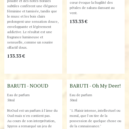
poudré et des notes florales
cœur évoque la fragilité des
subtiles confèrent une élégance
pétales de sakura dansant au
féminine et tamisée, tandis que
vent.
le musc et les bois clairs
133.33
€
prolongent une sensation douce,
enveloppante et légèrement
addictive. Le résultat est une
fragrance lumineuse et
sensuelle, comme un sourire
olfactif doux.
133.33
€
BARUTI - NOOUD
BARUTI - Oh My Deer!
Eau de parfum
Eau de parfum
50ml
50ml
NoOud est un parfum à l'âme du
"1. Plaisir intense, intellectuel ou
Oud mais n'en contient pas.
moral, que l'on tire de la
Au cours de son interprétation,
possession de quelque chose ou
Spyros a remarqué un jeu de
de la connaissance."