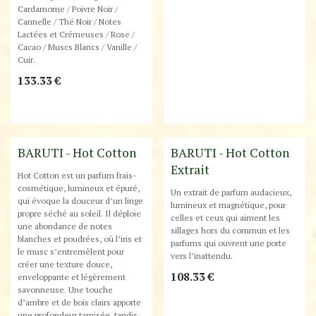
Cardamome / Poivre Noir /
Cannelle / Thé Noir / Notes
Lactées et Crémeuses / Rose /
Cacao / Muscs Blancs / Vanille /
Cuir.
133.33
€
Best-Seller !
New!
BARUTI - Hot Cotton
BARUTI - Hot Cotton
Extrait
Hot Cotton est un parfum frais-
cosmétique, lumineux et épuré,
Un extrait de parfum audacieux,
qui évoque la douceur d’un linge
lumineux et magnétique, pour
propre séché au soleil. Il déploie
celles et ceux qui aiment les
une abondance de notes
sillages hors du commun et les
blanches et poudrées, où l’iris et
parfums qui ouvrent une porte
le musc s’entremêlent pour
vers l’inattendu.
créer une texture douce,
108.33
€
enveloppante et légèrement
savonneuse. Une touche
d’ambre et de bois clairs apporte
une profondeur tamisée, tandis