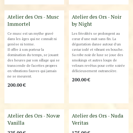
Atelier des Ors - Musc
Atelier des Ors - Noir
Immortel
by Night
Ce musc est un mythe gravé
Les frivolités se prolongent au
dans les âges qui ne connaît ni
cœur d'une nuit sans fin. La
genèse ni terme.
dégustation danse autour d'un
Il offre à son porteur la
caviar iodé et vibrant en bouche.
domination du temps, se jouant
Sa robe noir de luxe se joue des
des heures par son sillage qui se
smokings et autres loups de
transcende de facettes propres
velours revêtus pour cette soirée
en vibrations fauves qui jamais
délicieusement outrancière.
ne se meurent.
200.00
€
200.00
€
Best-Seller !
Best-Seller !
Atelier des Ors - Novæ
Atelier des Ors - Nuda
Vanilla
Veritas
225.00
€
175.00
€