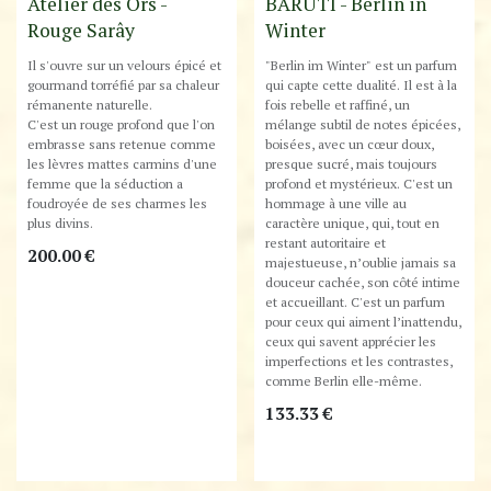
Best-Seller !
Atelier des Ors -
BARUTI - Berlin in
Rouge Sarây
Winter
Il s'ouvre sur un velours épicé et
"Berlin im Winter" est un parfum
gourmand torréfié par sa chaleur
qui capte cette dualité. Il est à la
rémanente naturelle.
fois rebelle et raffiné, un
C'est un rouge profond que l'on
mélange subtil de notes épicées,
embrasse sans retenue comme
boisées, avec un cœur doux,
les lèvres mattes carmins d'une
presque sucré, mais toujours
femme que la séduction a
profond et mystérieux. C'est un
foudroyée de ses charmes les
hommage à une ville au
plus divins.
caractère unique, qui, tout en
restant autoritaire et
200.00
€
majestueuse, n’oublie jamais sa
douceur cachée, son côté intime
et accueillant. C'est un parfum
pour ceux qui aiment l’inattendu,
ceux qui savent apprécier les
imperfections et les contrastes,
comme Berlin elle-même.
133.33
€