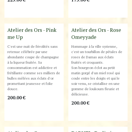
Best-Seller !
Atelier des Ors - Pink
Atelier des Ors - Rose
me Up
Omeyyade
C'est une nuit de frivolités sans
Hommage à la ville syrienne,
retenue célébrée par une
c'est un tourbillon de pétales de
abondante coupe de champagne
roses de Damas aux éclats
à la liqueur fruitée. Sa
fruités et croquants.
consommation est addictive et
Son bourgeon éclot au petit
frétillante comme ses milliers de
matin gorgé d'un miel rosé qui
bulles mêlées aux éclats d'or
coule entre les doigts et qui le
promettant jeunesse et folie
soir venu, se cristallise en une
douce.
gomme de loukoum fleurie et
délicieuse.
200.00
€
200.00
€