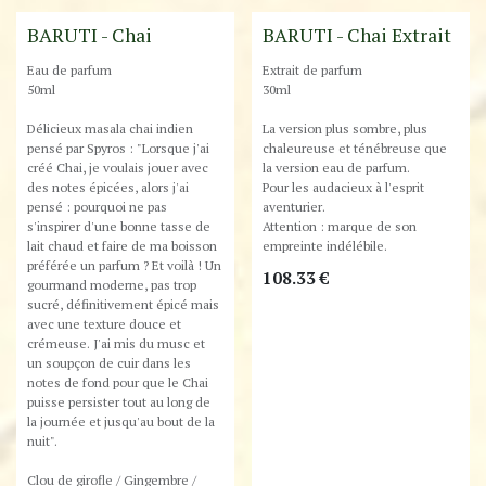
Best-Seller !
Best-Seller !
BARUTI - Chai
BARUTI - Chai Extrait
Eau de parfum
Extrait de parfum
50ml
30ml
Délicieux masala chai indien
La version plus sombre, plus
pensé par Spyros : "Lorsque j'ai
chaleureuse et ténébreuse que
créé Chai, je voulais jouer avec
la version eau de parfum.
des notes épicées, alors j'ai
Pour les audacieux à l'esprit
pensé : pourquoi ne pas
aventurier.
s'inspirer d'une bonne tasse de
Attention : marque de son
lait chaud et faire de ma boisson
empreinte indélébile.
préférée un parfum ? Et voilà ! Un
108.33
€
gourmand moderne, pas trop
sucré, définitivement épicé mais
avec une texture douce et
crémeuse. J'ai mis du musc et
un soupçon de cuir dans les
notes de fond pour que le Chai
puisse persister tout au long de
la journée et jusqu'au bout de la
nuit".
Clou de girofle / Gingembre /