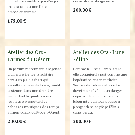
un parfum semblant pur d'esprit
irrésistible et dangereuse.
mais soumis à une fougue
200.00
€
épicée et animale.
175.00
€
Atelier des Ors -
Atelier des Ors - Lune
Larmes du Désert
Féline
Un parfum renfermant la légende
Comme la lune au crépuscule,
d'un arbre à encens solitaire
elle conquiert la nuit comme une
perdu en plein désert qui
impératrice et son territoire.
assoiffé de l'eau de la vie, rendit
Ses pas de velours et sa robe
la sienne dans une dernière
duveteuse révèlent un danger
larme dont la quintessence
imprévisible et d'une beauté
résineuse promettait les
fulgurante qui nous pousse à
richesses mystiques des temps
plonger dans ce piège félin à
immémoriaux du Moyen-Orient.
corps perdu.
200.00
€
200.00
€