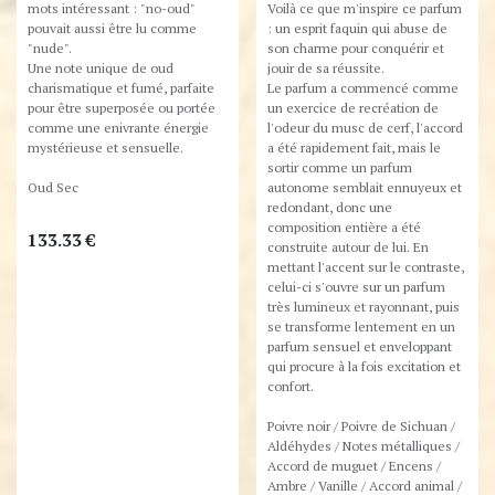
mots intéressant : "no-oud"
Voilà ce que m'inspire ce parfum
pouvait aussi être lu comme
: un esprit faquin qui abuse de
"nude".
son charme pour conquérir et
Une note unique de oud
jouir de sa réussite.
charismatique et fumé, parfaite
Le parfum a commencé comme
pour être superposée ou portée
un exercice de recréation de
comme une enivrante énergie
l'odeur du musc de cerf, l'accord
mystérieuse et sensuelle.
a été rapidement fait, mais le
sortir comme un parfum
Oud Sec
autonome semblait ennuyeux et
redondant, donc une
composition entière a été
133.33
€
construite autour de lui. En
mettant l'accent sur le contraste,
celui-ci s'ouvre sur un parfum
très lumineux et rayonnant, puis
se transforme lentement en un
parfum sensuel et enveloppant
qui procure à la fois excitation et
confort.
Poivre noir / Poivre de Sichuan /
Aldéhydes / Notes métalliques /
Accord de muguet / Encens /
Ambre / Vanille / Accord animal /