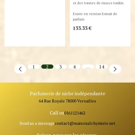
et des tonnes de muscs tonkin
Existe en version Extrait de
parfum
133.33
€
1
2
3
4
…
14
Parfumerie de niche indépendante
64 Rue Royale 78000 Versailles
Call us
0161121462
Send us a message
contact@ma
isonalchymiste.net