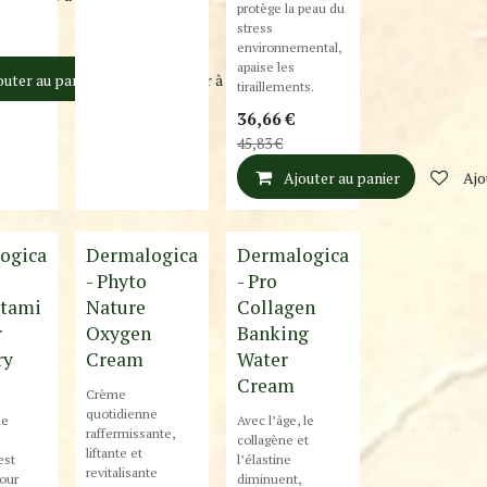
protège la peau du
stress
environnemental,
apaise les
outer au panier
Ajouter à la liste de souhaits
tiraillements.
36,66
€
45,83
€
Ajouter au panier
Ajo
Nouveau!
ogica
Dermalogica
Dermalogica
- Phyto
- Pro
itami
Nature
Collagen
r
Oxygen
Banking
ry
Cream
Water
Cream
Crème
quotidienne
me
Avec l’âge, le
raffermissante,
collagène et
liftante et
est
l’élastine
revitalisante
our
diminuent,