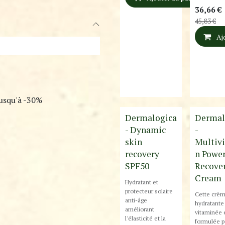
36,66
€
45,83
€
Aj
jusqu'à -30%
Dermalogica
Dermal
- Dynamic
-
skin
Multiv
recovery
n Powe
SPF50
Recove
Cream
Hydratant et
protecteur solaire
Cette crè
anti-âge
hydratante
améliorant
vitaminée 
l'élasticité et la
formulée p