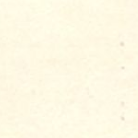
Isabelle Larignon
L'Entropiste
Jardins d'écrivains
Jijide
Jorum Studio
Matière Première
Nectar Olfactif
Nicolai
Superfumista - avec NATA (parfum exclus
Stéphanie de Bruijn
Une Nuit Nomade
Unomismo
Carte Cadeau
Service échantillons
Archives