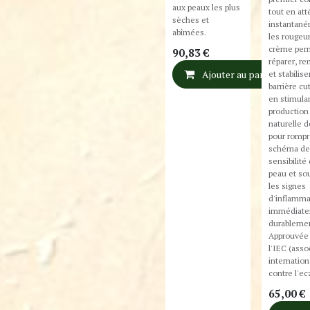
aux peaux les plus
tout en at
sèches et
instantan
abîmées.
les rougeur
crème per
90,83
€
réparer, re
et stabilise
Ajouter au panier
barrière c
en stimulan
production
naturelle d
pour rompr
schéma de
sensibilité 
peau et so
les signes
d'inflamma
immédiate
durablemen
Approuvée 
l'IEC (asso
internation
contre l'e
65,00
€