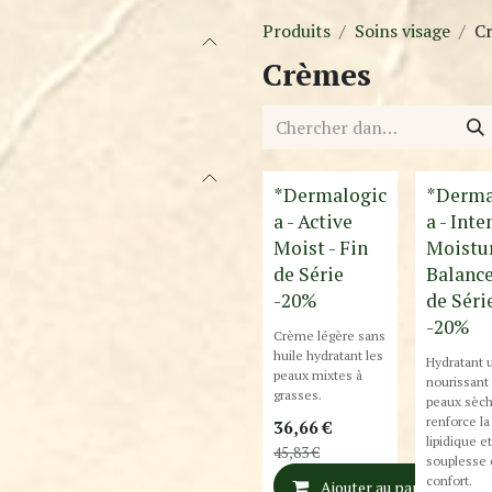
Produits
Soins visage
C
Crèmes
Destockage
Destockage
*Dermalogic
*Derma
a - Active
a - Inte
Moist - Fin
Moistu
de Série
Balance
-20%
de Séri
-20%
Crème légère sans
huile hydratant les
Hydratant u
peaux mixtes à
nourissant
grasses.
peaux sèch
renforce la
36,66
€
lipidique et
45,83
€
souplesse 
confort.
Ajouter au panier