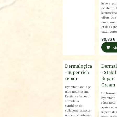
lisse et plu
éclatante, 
la protége
effets du s
environne
et des agr
extérieures
90,83
€
Aj
Best-Seller 
Dermalogica
Dermal
- Super rich
- Stabi
repair
Repair
Cream
Hydratant anti-âge
ultra nourrissant.
Un baume
Revitalise la peau,
hydratant
stimule la
réparateur 
synthèse de
apaise et 
collagène, apporte
la peau dès
un confort intense
premier co