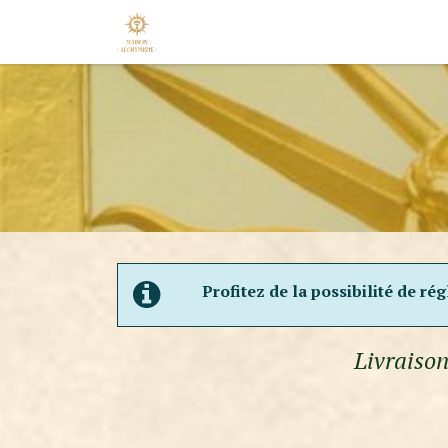
Se rendre au contenu
Accueil
Nos Marques
Nouveaut
Profitez de la possibilité de ré
Livraison