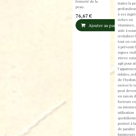
fermeté de la
traiter la p
peau.
profondeur
à ses ingré
76,67
€
riches en
vitamines, 
Ajouter au panier
aide à nourr
revitaliser 
tout en con
à prévenir 
signes visi
stress cuta
agit pour a
l'apparenc
if)
ridules, r
de l'hydrat
raviver le t
peut deven
en raison 
facteurs ex
ou interne
utilisation
quotidienn
permet à l
de paraître
lumineuse,