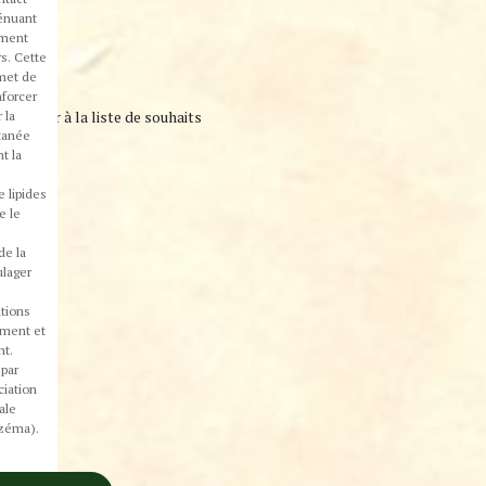
ténuant
ément
s. Cette
met de
nforcer
r la
Ajouter à la liste de souhaits
utanée
t la
e lipides
e le
de la
ulager
tions
ment et
t.
par
ciation
ale
czéma).