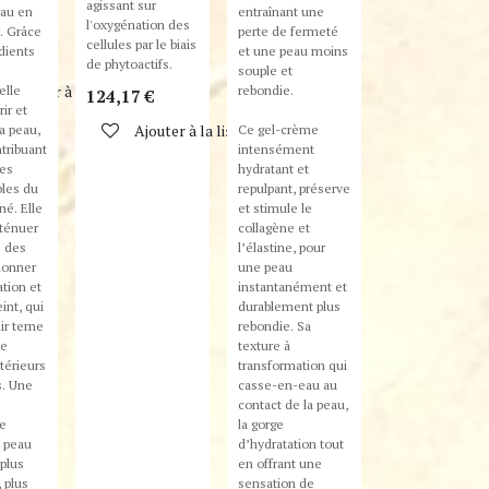
agissant sur
eau en
entraînant une
l'oxygénation des
. Grâce
perte de fermeté
cellules par le biais
dients
et une peau moins
de phytoactifs.
souple et
elle
rebondie.
Ajouter à la liste de souhaits
124,17
€
ir et
la peau,
Ce gel-crème
Ajouter à la liste de souhaits
tribuant
intensément
les
hydratant et
bles du
repulpant, préserve
né. Elle
et stimule le
tténuer
collagène et
e des
l’élastine, pour
edonner
une peau
ation et
instantanément et
eint, qui
durablement plus
ir terne
rebondie. Sa
de
texture à
térieurs
transformation qui
s. Une
casse-en-eau au
contact de la peau,
e
la gorge
a peau
d’hydratation tout
 plus
en offrant une
 plus
sensation de