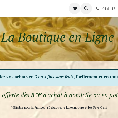
és
Rendez-vous
Contactez-nous
01 61 12 1
La Boutique en Ligne ​
gler vos achats en
3 ou 4 fois sans frais
, facilement et en tou
 offerte dès 85€ d'achat à domicile ou en poi
*(Eligible pour la France, la Belgique, le Luxembourg et les Pays-Bas)