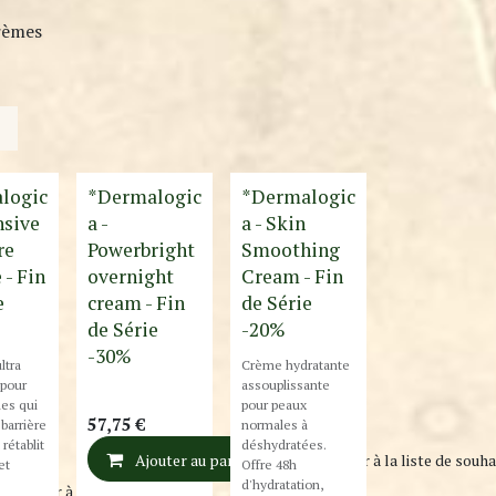
rèmes
Destockage
Destockage
logic
*Dermalogic
*Dermalogic
nsive
a -
a - Skin
re
Powerbright
Smoothing
 - Fin
overnight
Cream - Fin
e
cream - Fin
de Série
de Série
-20%
-30%
ltra
Crème hydratante
 pour
assouplissante
es qui
pour peaux
57,75
€
 barrière
normales à
 rétablit
déshydratées.
Ajouter au panier
Ajouter à la liste de souha
et
Offre 48h
d'hydratation,
Ajouter à la liste de souhaits